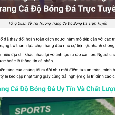
Tổng Quan Về Thị Trường Trang Cá Độ Bóng Đá Trực Tuyến
 đã thay đổi hoàn toàn cách người hâm mộ tiếp cận với các trậ
mạng trở thành lựa chọn hàng đầu nhờ sự tiện lợi, nhanh chóng
á nhiều địa chỉ khác nhau lại vô tình tạo ra rào cản lớn. Người 
ược hoặc lộ thông tin cá nhân.
ền tảng của chúng tôi ra đời như một điểm tựa an toàn, minh 
ỷ lệ kèo cập nhật từng giây cùng trải nghiệm giải trí đỉnh cao c
ang Cá Độ Bóng Đá Uy Tín Và Chất Lượ