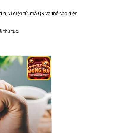
a, ví điện tử, mã QR và thẻ cào điện
à thủ tục.