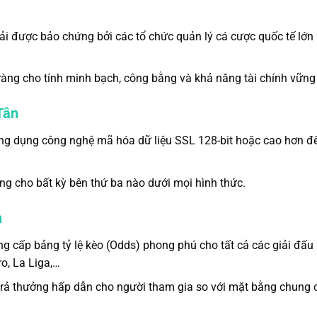
hải được bảo chứng bởi các tổ chức quản lý cá cược quốc tế lớ
ràng cho tính minh bạch, công bằng và khả năng tài chính vững
Tân
g dụng công nghệ mã hóa dữ liệu SSL 128-bit hoặc cao hơn để b
ng cho bất kỳ bên thứ ba nào dưới mọi hình thức.
h
 cấp bảng tỷ lệ kèo (Odds) phong phú cho tất cả các giải đấu
o, La Liga,…
trả thưởng hấp dẫn cho người tham gia so với mặt bằng chung c