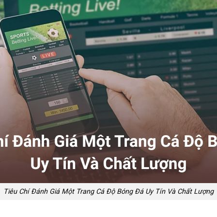
Tiêu Chí Đánh Giá Một Trang Cá Độ Bóng Đá Uy Tín Và Chất Lượng