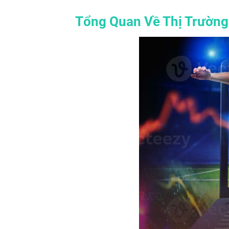
Tổng Quan Về Thị Trường