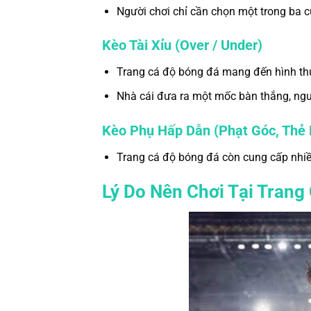
Người chơi chỉ cần chọn một trong ba cử
Kèo Tài Xỉu (Over / Under)
Trang cá độ bóng đá mang đến hình thứ
Nhà cái đưa ra một mốc bàn thắng, ngườ
Kèo Phụ Hấp Dẫn (Phạt Góc, Thẻ 
Trang cá độ bóng đá còn cung cấp nhiề
Lý Do Nên Chơi Tại Trang