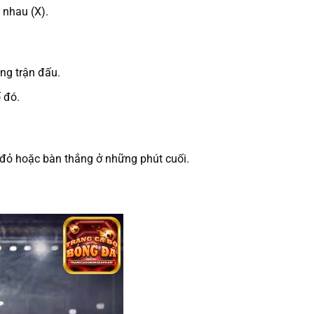
 nhau (X).
ng trận đấu.
 đó.
 đỏ hoặc bàn thắng ở những phút cuối.