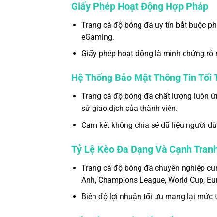
Giấy Phép Hoạt Động Hợp Pháp
Trang cá độ bóng đá uy tín bắt buộc p
eGaming.
Giấy phép hoạt động là minh chứng rõ 
Hệ Thống Bảo Mật Thông Tin Tối 
Trang cá độ bóng đá chất lượng luôn ứn
sử giao dịch của thành viên.
Cam kết không chia sẻ dữ liệu người dù
Tỷ Lệ Kèo Đa Dạng Và Cạnh Tran
Trang cá độ bóng đá chuyên nghiệp cung
Anh, Champions League, World Cup, Eur
Biên độ lợi nhuận tối ưu mang lại mức 