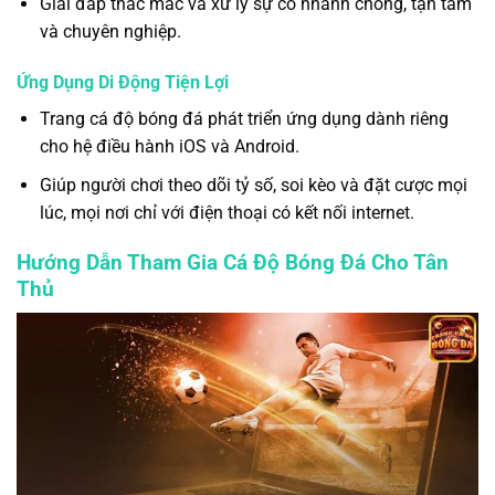
Giải đáp thắc mắc và xử lý sự cố nhanh chóng, tận tâm
và chuyên nghiệp.
Ứng Dụng Di Động Tiện Lợi
Trang cá độ bóng đá phát triển ứng dụng dành riêng
cho hệ điều hành iOS và Android.
Giúp người chơi theo dõi tỷ số, soi kèo và đặt cược mọi
lúc, mọi nơi chỉ với điện thoại có kết nối internet.
Hướng Dẫn Tham Gia Cá Độ Bóng Đá Cho Tân
Thủ