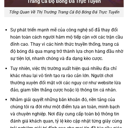
Tổng Quan Về Thị Trường Trang Cá Độ Bóng Đá Trực Tuyến
Sự phát triển mạnh mẽ của công nghệ số đã thay đổi
hoàn toàn cách người hâm mộ tiếp cận với các trận cầu
đỉnh cao. Thay vì các hình thức truyền thống, trang cá
độ bóng đá qua mạng trở thành lựa chọn hàng đầu nhờ
sự tiện lợi, nhanh chóng và đa dạng kèo cược.
Tuy nhiên, việc thị trường xuất hiện quá nhiều địa chỉ
khác nhau lại vô tình tạo ra rào cản lớn. Người chơi
thường xuyên đối mặt với các nguy cơ như website lừa
đảo, giam tiền thắng cược hoặc lộ thông tin cá nhân.
Nhằm giải quyết những băn khoăn đó, nền tảng của
chúng tôi ra đời như một điểm tựa an toàn, minh bạch
và chuyên nghiệp. Nơi đây cung cấp toàn bộ thông tin
đánh giá khách quan, tỷ lệ kèo cập nhật từng giây cùng