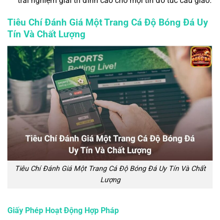
trải nghiệm giải trí đỉnh cao cho mọi tín đồ túc cầu giáo.
Tiêu Chí Đánh Giá Một Trang Cá Độ Bóng Đá Uy
Tín Và Chất Lượng
Tiêu Chí Đánh Giá Một Trang Cá Độ Bóng Đá Uy Tín Và Chất
Lượng
Giấy Phép Hoạt Động Hợp Pháp