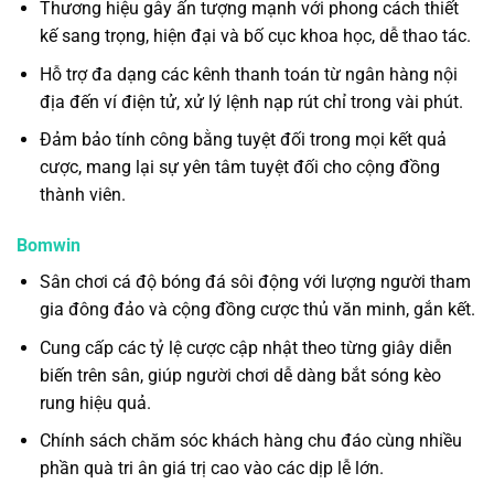
Thương hiệu gây ấn tượng mạnh với phong cách thiết
kế sang trọng, hiện đại và bố cục khoa học, dễ thao tác.
Hỗ trợ đa dạng các kênh thanh toán từ ngân hàng nội
địa đến ví điện tử, xử lý lệnh nạp rút chỉ trong vài phút.
Đảm bảo tính công bằng tuyệt đối trong mọi kết quả
cược, mang lại sự yên tâm tuyệt đối cho cộng đồng
thành viên.
Bomwin
Sân chơi cá độ bóng đá sôi động với lượng người tham
gia đông đảo và cộng đồng cược thủ văn minh, gắn kết.
Cung cấp các tỷ lệ cược cập nhật theo từng giây diễn
biến trên sân, giúp người chơi dễ dàng bắt sóng kèo
rung hiệu quả.
Chính sách chăm sóc khách hàng chu đáo cùng nhiều
phần quà tri ân giá trị cao vào các dịp lễ lớn.