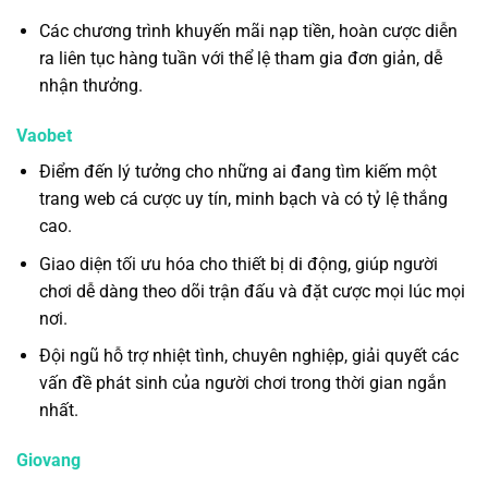
Các chương trình khuyến mãi nạp tiền, hoàn cược diễn
ra liên tục hàng tuần với thể lệ tham gia đơn giản, dễ
nhận thưởng.
Vaobet
Điểm đến lý tưởng cho những ai đang tìm kiếm một
trang web cá cược uy tín, minh bạch và có tỷ lệ thắng
cao.
Giao diện tối ưu hóa cho thiết bị di động, giúp người
chơi dễ dàng theo dõi trận đấu và đặt cược mọi lúc mọi
nơi.
Đội ngũ hỗ trợ nhiệt tình, chuyên nghiệp, giải quyết các
vấn đề phát sinh của người chơi trong thời gian ngắn
nhất.
Giovang