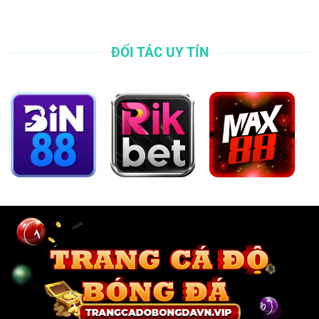
ĐỐI TÁC UY TÍN