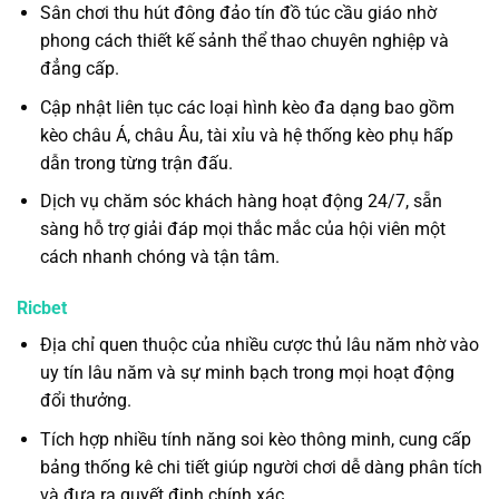
Sân chơi thu hút đông đảo tín đồ túc cầu giáo nhờ
phong cách thiết kế sảnh thể thao chuyên nghiệp và
đẳng cấp.
Cập nhật liên tục các loại hình kèo đa dạng bao gồm
kèo châu Á, châu Âu, tài xỉu và hệ thống kèo phụ hấp
dẫn trong từng trận đấu.
Dịch vụ chăm sóc khách hàng hoạt động 24/7, sẵn
sàng hỗ trợ giải đáp mọi thắc mắc của hội viên một
cách nhanh chóng và tận tâm.
Ricbet
Địa chỉ quen thuộc của nhiều cược thủ lâu năm nhờ vào
uy tín lâu năm và sự minh bạch trong mọi hoạt động
đổi thưởng.
Tích hợp nhiều tính năng soi kèo thông minh, cung cấp
bảng thống kê chi tiết giúp người chơi dễ dàng phân tích
và đưa ra quyết định chính xác.