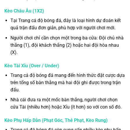
Kèo Châu Âu (1X2)
Tại Trang cá độ bóng đá, đây là loại hình dự đoán kết
quả trận đấu đơn giản, phù hợp với người chơi mới.
Người chơi chỉ cần chọn một trong ba cửa: Đội chủ nhà
thắng (1), đội khách thắng (2) hoặc hai đội hòa nhau
(X).
Kèo Tài Xỉu (Over / Under)
Trang cá độ bóng đá mang đến hình thức đặt cược dựa
trên tổng số bàn thắng mà hai đội ghi được trong trận
đấu.
Nhà cái đưa ra một mốc bàn thắng, người chơi chọn
cửa Tài (nhiều hơn) hoặc Xỉu (ít hơn) so với con số đó.
Kèo Phụ Hấp Dẫn (Phạt Góc, Thẻ Phạt, Kèo Rung)
Trang cá độ bóng đá còn cung cấp nhiều kèo phụ hấp