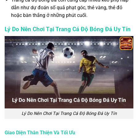
dẫn như dự đoán số quả phạt góc, thẻ vàng, thẻ đỏ
hoặc bàn thắng ở những phút cuối.
Lý Do Nên Chơi Tại Trang Cá Độ Bóng Đá Uy Tín
Lý Do Nên Chơi Tại Trang Cá Độ Bóng Đá Uy Tín
Giao Diện Thân Thiện Và Tối Ưu