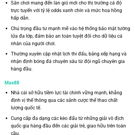
Sân chơi mang đến làn gió mới cho thị trường cá độ
trực tuyến với tỷ lệ odds xanh chín và mức hoa hồng
hấp dẫn.
Chú trọng đầu tư mạnh mẽ vào hệ thống bảo mật tường
lửa đa lớp, đảm bảo an toàn tuyệt đối cho dữ liệu cá
nhân của người chơi.
Thường xuyên cập nhật lịch thi đấu, bảng xếp hạng và
nhận định bóng đá chuyên sâu từ đội ngũ chuyên gia
hàng đầu.
Max88
Nhà cái sở hữu tiềm lực tài chính vững mạnh, khẳng
định vị thế thông qua các sảnh cược thể thao chất
lượng quốc tế.
Cung cấp đa dạng các kèo đấu từ những giải vô địch
quốc gia hàng đầu đến các giải trẻ, giao hữu trên toàn
cầu.