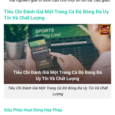
trải nghiệm giải trí đỉnh cao cho mọi tín đồ túc cầu giáo.
Tiêu Chí Đánh Giá Một Trang Cá Độ Bóng Đá Uy
Tín Và Chất Lượng
Tiêu Chí Đánh Giá Một Trang Cá Độ Bóng Đá Uy Tín Và Chất
Lượng
Giấy Phép Hoạt Động Hợp Pháp