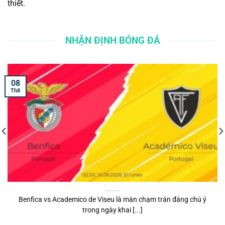
thiết.
NHẬN ĐỊNH BÓNG ĐÁ
08
Th8
Benfica vs Academico de Viseu là màn chạm trán đáng chú ý
trong ngày khai [...]