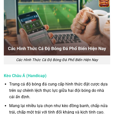
Các Hình Thức Cá Độ Bóng Đá Phổ Biến Hiện Nay
Kèo Châu Á (Handicap)
Trang cá độ bóng đá cung cấp hình thức đặt cược dựa
trên sự chênh lệch thực lực giữa hai đội bóng do nhà
cái ấn định.
Mang lại nhiều lựa chọn như kèo đồng banh, chấp nửa
trái, chấp một trái với tính đối kháng và kịch tính cao.