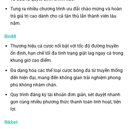
Tung ra nhiều chương trình ưu đãi chào mừng và hoàn
trả giá trị cao dành cho cả tân thủ lẫn thành viên lâu
năm.
Bin88
Thương hiệu cá cược nổi bật với tốc độ đường truyền
ổn định, hạn chế tối đa tình trạng giật lag ngay cả trong
khung giờ cao điểm.
Đa dạng hóa các thể loại cược bóng đá từ truyền thống
đến hiện đại, mang đến không gian trải nghiệm phong
phú không nhàm chán.
Quy trình đăng ký tài khoản đơn giản, xét duyệt nhanh
gọn cùng nhiều phương thức thanh toán linh hoạt, tiện
lợi.
Rikbet