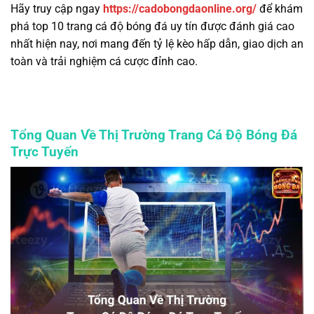
Hãy truy cập ngay
https://cadobongdaonline.org/
để khám
phá top 10 trang cá độ bóng đá uy tín được đánh giá cao
nhất hiện nay, nơi mang đến tỷ lệ kèo hấp dẫn, giao dịch an
toàn và trải nghiệm cá cược đỉnh cao.
Tổng Quan Về Thị Trường Trang Cá Độ Bóng Đá
Trực Tuyến