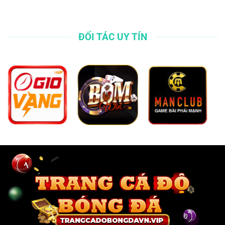
ĐỐI TÁC UY TÍN