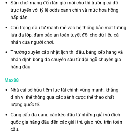
Sân chơi mang đến làn gió mới cho thị trường cá độ
trực tuyến với tỷ lệ odds xanh chín và mức hoa hồng
hấp dẫn.
Chú trọng đầu tư mạnh mẽ vào hệ thống bảo mật tường
lửa đa lớp, đảm bảo an toàn tuyệt đối cho dữ liệu cá
nhân của người chơi.
Thường xuyên cập nhật lịch thi đấu, bảng xếp hạng và
nhận định bóng đá chuyên sâu từ đội ngũ chuyên gia
hàng đầu.
Max88
Nhà cái sở hữu tiềm lực tài chính vững mạnh, khẳng
định vị thế thông qua các sảnh cược thể thao chất
lượng quốc tế.
Cung cấp đa dạng các kèo đấu từ những giải vô địch
quốc gia hàng đầu đến các giải trẻ, giao hữu trên toàn
cầu.