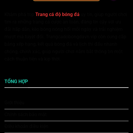
Khám phá top
Trang cá độ bóng đá
uy tín, giúp người chơi
tìm ra những trang cá cược an toàn, đáng tin cậy với ưu
đãi hấp dẫn, kèo bóng nóng hổi mỗi ngày và trải nghiệm
mượt mà tuyệt đối. Trangcadobongdavn.vip còn cung cấp
bảng xếp hạng, kết quả bóng đá và lịch thi đấu nhanh
chóng, chính xác, giúp người chơi nắm bắt thông tin một
cách thuận tiện và kịp thời.
TỔNG HỢP
Giới thiệu
Chính sách bảo mật
Điều khoản điều kiện