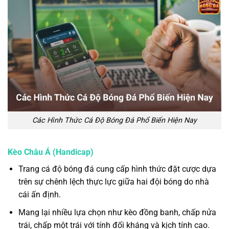
Các Hình Thức Cá Độ Bóng Đá Phổ Biến Hiện Nay
Kèo Châu Á (Handicap)
Trang cá độ bóng đá cung cấp hình thức đặt cược dựa
trên sự chênh lệch thực lực giữa hai đội bóng do nhà
cái ấn định.
Mang lại nhiều lựa chọn như kèo đồng banh, chấp nửa
trái, chấp một trái với tính đối kháng và kịch tính cao.