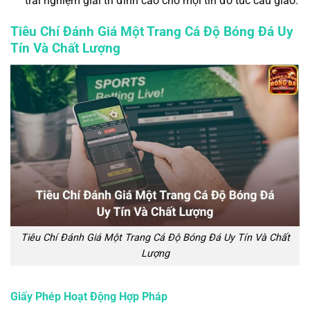
trải nghiệm giải trí đỉnh cao cho mọi tín đồ túc cầu giáo.
Tiêu Chí Đánh Giá Một Trang Cá Độ Bóng Đá Uy
Tín Và Chất Lượng
Tiêu Chí Đánh Giá Một Trang Cá Độ Bóng Đá Uy Tín Và Chất
Lượng
Giấy Phép Hoạt Động Hợp Pháp