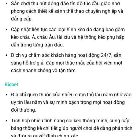
Sân chơi thu hút đông đảo tín đồ túc cầu giáo nhờ
phong cách thiết kế sảnh thể thao chuyên nghiệp và
đẳng cấp.
Cập nhật liên tục các loại hình kèo đa dạng bao gồm
kèo châu Á, châu Âu, tài xỉu và hệ thống kèo phụ hấp
dẫn trong từng trận đấu.
Dịch vụ chăm sóc khách hàng hoạt động 24/7, sẵn
sàng hỗ trợ giải đáp mọi thắc mắc của hội viên một
cách nhanh chóng và tận tâm.
Ricbet
Địa chỉ quen thuộc của nhiều cược thủ lâu năm nhờ vào
uy tín lâu năm và sự minh bạch trong mọi hoạt động
đổi thưởng.
Tích hợp nhiều tính năng soi kèo thông minh, cung cấp
bảng thống kê chi tiết giúp người chơi dễ dàng phân tích
và đưa ra quyết định chính xác.