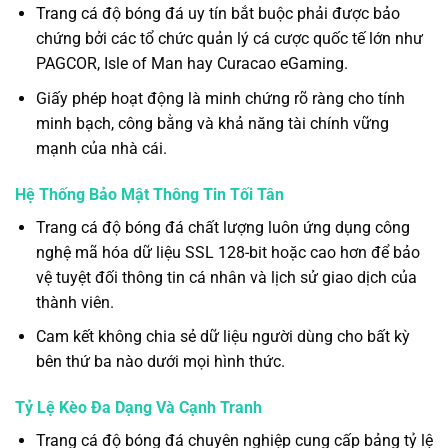
Trang cá độ bóng đá uy tín bắt buộc phải được bảo
chứng bởi các tổ chức quản lý cá cược quốc tế lớn như
PAGCOR, Isle of Man hay Curacao eGaming.
Giấy phép hoạt động là minh chứng rõ ràng cho tính
minh bạch, công bằng và khả năng tài chính vững
mạnh của nhà cái.
Hệ Thống Bảo Mật Thông Tin Tối Tân
Trang cá độ bóng đá chất lượng luôn ứng dụng công
nghệ mã hóa dữ liệu SSL 128-bit hoặc cao hơn để bảo
vệ tuyệt đối thông tin cá nhân và lịch sử giao dịch của
thành viên.
Cam kết không chia sẻ dữ liệu người dùng cho bất kỳ
bên thứ ba nào dưới mọi hình thức.
Tỷ Lệ Kèo Đa Dạng Và Cạnh Tranh
Trang cá độ bóng đá chuyên nghiệp cung cấp bảng tỷ lệ