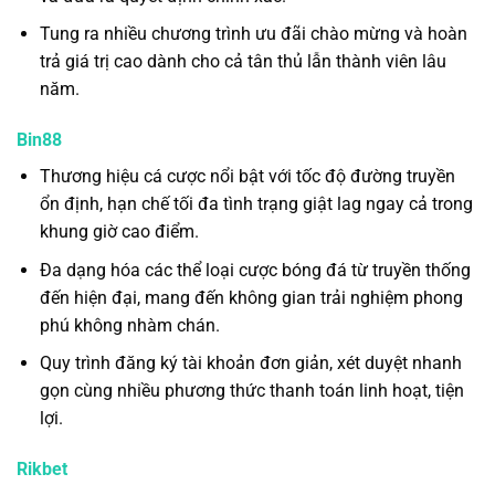
Tung ra nhiều chương trình ưu đãi chào mừng và hoàn
trả giá trị cao dành cho cả tân thủ lẫn thành viên lâu
năm.
Bin88
Thương hiệu cá cược nổi bật với tốc độ đường truyền
ổn định, hạn chế tối đa tình trạng giật lag ngay cả trong
khung giờ cao điểm.
Đa dạng hóa các thể loại cược bóng đá từ truyền thống
đến hiện đại, mang đến không gian trải nghiệm phong
phú không nhàm chán.
Quy trình đăng ký tài khoản đơn giản, xét duyệt nhanh
gọn cùng nhiều phương thức thanh toán linh hoạt, tiện
lợi.
Rikbet