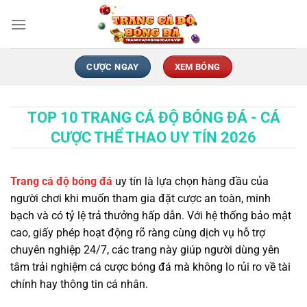
Chuyển
đến
nội
dung
CƯỢC NGAY
XEM BÓNG
TOP 10 TRANG CÁ ĐỘ BÓNG ĐÁ - CÁ
CƯỢC THỂ THAO UY TÍN 2026
Trang cá độ bóng đá
uy tín là lựa chọn hàng đầu của
người chơi khi muốn tham gia đặt cược an toàn, minh
bạch và có tỷ lệ trả thưởng hấp dẫn. Với hệ thống bảo mật
cao, giấy phép hoạt động rõ ràng cùng dịch vụ hỗ trợ
chuyên nghiệp 24/7, các trang này giúp người dùng yên
tâm trải nghiệm cá cược bóng đá mà không lo rủi ro về tài
chính hay thông tin cá nhân.