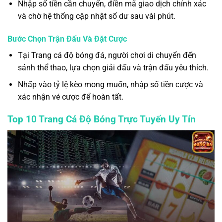
Nhập số tiền cần chuyển, điền mã giao dịch chính xác
và chờ hệ thống cập nhật số dư sau vài phút.
Bước Chọn Trận Đấu Và Đặt Cược
Tại Trang cá độ bóng đá, người chơi di chuyển đến
sảnh thể thao, lựa chọn giải đấu và trận đấu yêu thích.
Nhấp vào tỷ lệ kèo mong muốn, nhập số tiền cược và
xác nhận vé cược để hoàn tất.
Top 10 Trang Cá Độ Bóng Trực Tuyến Uy Tín