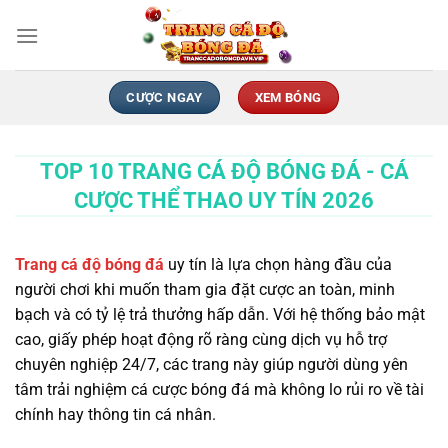
Chuyển
đến
nội
dung
CƯỢC NGAY
XEM BÓNG
TOP 10 TRANG CÁ ĐỘ BÓNG ĐÁ - CÁ
CƯỢC THỂ THAO UY TÍN 2026
Trang cá độ bóng đá
uy tín là lựa chọn hàng đầu của
người chơi khi muốn tham gia đặt cược an toàn, minh
bạch và có tỷ lệ trả thưởng hấp dẫn. Với hệ thống bảo mật
cao, giấy phép hoạt động rõ ràng cùng dịch vụ hỗ trợ
chuyên nghiệp 24/7, các trang này giúp người dùng yên
tâm trải nghiệm cá cược bóng đá mà không lo rủi ro về tài
chính hay thông tin cá nhân.