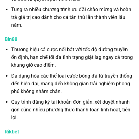
Tung ra nhiều chương trình ưu đãi chào mừng và hoàn
trả giá trị cao dành cho cả tân thủ lẫn thành viên lâu
năm.
Bin88
Thương hiệu cá cược nổi bật với tốc độ đường truyền
ổn định, hạn chế tối đa tình trạng giật lag ngay cả trong
khung giờ cao điểm.
Đa dạng hóa các thể loại cược bóng đá từ truyền thống
đến hiện đại, mang đến không gian trải nghiệm phong
phú không nhàm chán.
Quy trình đăng ký tài khoản đơn giản, xét duyệt nhanh
gọn cùng nhiều phương thức thanh toán linh hoạt, tiện
lợi.
Rikbet