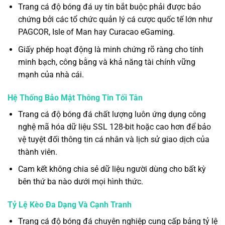
Trang cá độ bóng đá uy tín bắt buộc phải được bảo
chứng bởi các tổ chức quản lý cá cược quốc tế lớn như
PAGCOR, Isle of Man hay Curacao eGaming.
Giấy phép hoạt động là minh chứng rõ ràng cho tính
minh bạch, công bằng và khả năng tài chính vững
mạnh của nhà cái.
Hệ Thống Bảo Mật Thông Tin Tối Tân
Trang cá độ bóng đá chất lượng luôn ứng dụng công
nghệ mã hóa dữ liệu SSL 128-bit hoặc cao hơn để bảo
vệ tuyệt đối thông tin cá nhân và lịch sử giao dịch của
thành viên.
Cam kết không chia sẻ dữ liệu người dùng cho bất kỳ
bên thứ ba nào dưới mọi hình thức.
Tỷ Lệ Kèo Đa Dạng Và Cạnh Tranh
Trang cá độ bóng đá chuyên nghiệp cung cấp bảng tỷ lệ