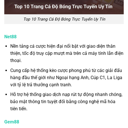
Top 10 Trang Cá Độ Bóng Trực Tuyến Uy Tín
Net88
Nền tảng cá cược hiện đại nổi bật với giao diện thân
thiện, tốc độ truy cập mượt mà trên cả máy tính lẫn điện
thoại.
Cung cấp hệ thống kèo cược phong phú từ các giải đấu
hàng đầu thế giới như Ngoại hạng Anh, Cúp C1, La Liga
với tỷ lệ trả thưởng cạnh tranh.
Hỗ trợ hệ thống giao dịch nạp rút tự động nhanh chóng,
bảo mật thông tin tuyệt đối bằng công nghệ mã hóa
tiên tiến.
Gem88