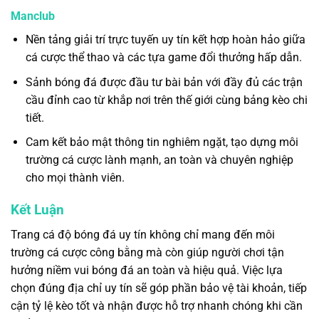
Manclub
Nền tảng giải trí trực tuyến uy tín kết hợp hoàn hảo giữa
cá cược thể thao và các tựa game đổi thưởng hấp dẫn.
Sảnh bóng đá được đầu tư bài bản với đầy đủ các trận
cầu đỉnh cao từ khắp nơi trên thế giới cùng bảng kèo chi
tiết.
Cam kết bảo mật thông tin nghiêm ngặt, tạo dựng môi
trường cá cược lành mạnh, an toàn và chuyên nghiệp
cho mọi thành viên.
Kết Luận
Trang cá độ bóng đá uy tín không chỉ mang đến môi
trường cá cược công bằng mà còn giúp người chơi tận
hưởng niềm vui bóng đá an toàn và hiệu quả. Việc lựa
chọn đúng địa chỉ uy tín sẽ góp phần bảo vệ tài khoản, tiếp
cận tỷ lệ kèo tốt và nhận được hỗ trợ nhanh chóng khi cần