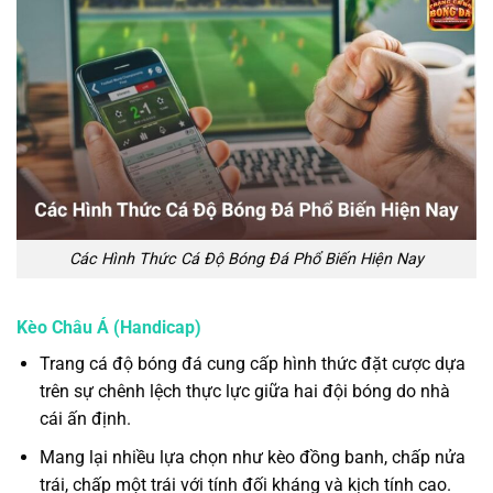
Các Hình Thức Cá Độ Bóng Đá Phổ Biến Hiện Nay
Kèo Châu Á (Handicap)
Trang cá độ bóng đá cung cấp hình thức đặt cược dựa
trên sự chênh lệch thực lực giữa hai đội bóng do nhà
cái ấn định.
Mang lại nhiều lựa chọn như kèo đồng banh, chấp nửa
trái, chấp một trái với tính đối kháng và kịch tính cao.