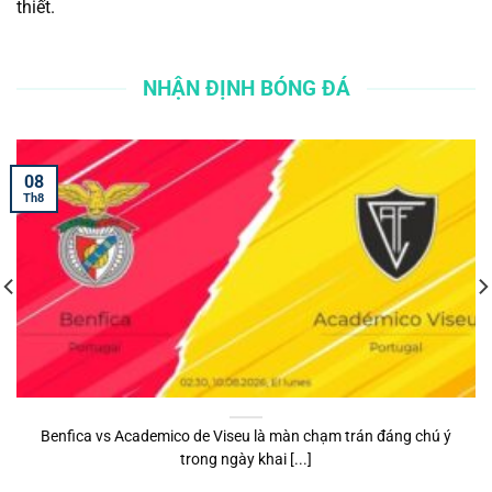
thiết.
NHẬN ĐỊNH BÓNG ĐÁ
08
Th8
Benfica vs Academico de Viseu là màn chạm trán đáng chú ý
trong ngày khai [...]