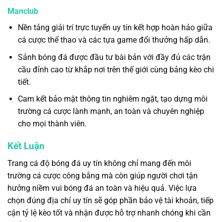
Manclub
Nền tảng giải trí trực tuyến uy tín kết hợp hoàn hảo giữa
cá cược thể thao và các tựa game đổi thưởng hấp dẫn.
Sảnh bóng đá được đầu tư bài bản với đầy đủ các trận
cầu đỉnh cao từ khắp nơi trên thế giới cùng bảng kèo chi
tiết.
Cam kết bảo mật thông tin nghiêm ngặt, tạo dựng môi
trường cá cược lành mạnh, an toàn và chuyên nghiệp
cho mọi thành viên.
Kết Luận
Trang cá độ bóng đá uy tín không chỉ mang đến môi
trường cá cược công bằng mà còn giúp người chơi tận
hưởng niềm vui bóng đá an toàn và hiệu quả. Việc lựa
chọn đúng địa chỉ uy tín sẽ góp phần bảo vệ tài khoản, tiếp
cận tỷ lệ kèo tốt và nhận được hỗ trợ nhanh chóng khi cần