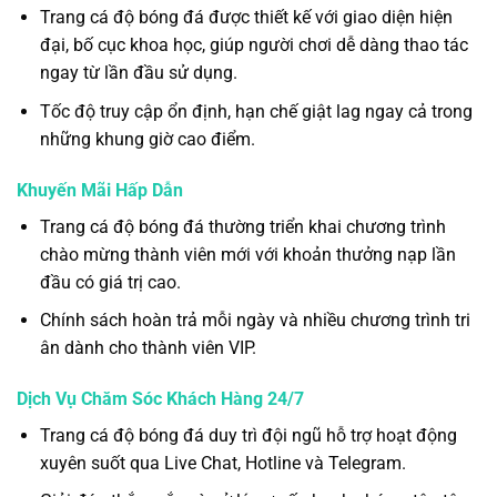
Trang cá độ bóng đá được thiết kế với giao diện hiện
đại, bố cục khoa học, giúp người chơi dễ dàng thao tác
ngay từ lần đầu sử dụng.
Tốc độ truy cập ổn định, hạn chế giật lag ngay cả trong
những khung giờ cao điểm.
Khuyến Mãi Hấp Dẫn
Trang cá độ bóng đá thường triển khai chương trình
chào mừng thành viên mới với khoản thưởng nạp lần
đầu có giá trị cao.
Chính sách hoàn trả mỗi ngày và nhiều chương trình tri
ân dành cho thành viên VIP.
Dịch Vụ Chăm Sóc Khách Hàng 24/7
Trang cá độ bóng đá duy trì đội ngũ hỗ trợ hoạt động
xuyên suốt qua Live Chat, Hotline và Telegram.