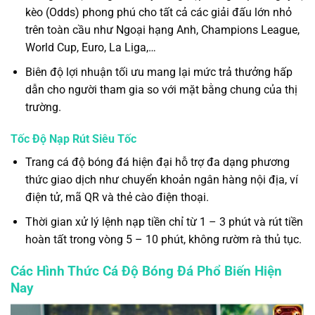
kèo (Odds) phong phú cho tất cả các giải đấu lớn nhỏ
trên toàn cầu như Ngoại hạng Anh, Champions League,
World Cup, Euro, La Liga,…
Biên độ lợi nhuận tối ưu mang lại mức trả thưởng hấp
dẫn cho người tham gia so với mặt bằng chung của thị
trường.
Tốc Độ Nạp Rút Siêu Tốc
Trang cá độ bóng đá hiện đại hỗ trợ đa dạng phương
thức giao dịch như chuyển khoản ngân hàng nội địa, ví
điện tử, mã QR và thẻ cào điện thoại.
Thời gian xử lý lệnh nạp tiền chỉ từ 1 – 3 phút và rút tiền
hoàn tất trong vòng 5 – 10 phút, không rườm rà thủ tục.
Các Hình Thức Cá Độ Bóng Đá Phổ Biến Hiện
Nay