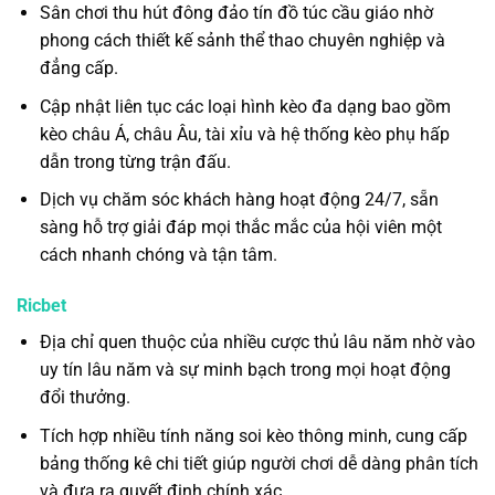
Sân chơi thu hút đông đảo tín đồ túc cầu giáo nhờ
phong cách thiết kế sảnh thể thao chuyên nghiệp và
đẳng cấp.
Cập nhật liên tục các loại hình kèo đa dạng bao gồm
kèo châu Á, châu Âu, tài xỉu và hệ thống kèo phụ hấp
dẫn trong từng trận đấu.
Dịch vụ chăm sóc khách hàng hoạt động 24/7, sẵn
sàng hỗ trợ giải đáp mọi thắc mắc của hội viên một
cách nhanh chóng và tận tâm.
Ricbet
Địa chỉ quen thuộc của nhiều cược thủ lâu năm nhờ vào
uy tín lâu năm và sự minh bạch trong mọi hoạt động
đổi thưởng.
Tích hợp nhiều tính năng soi kèo thông minh, cung cấp
bảng thống kê chi tiết giúp người chơi dễ dàng phân tích
và đưa ra quyết định chính xác.