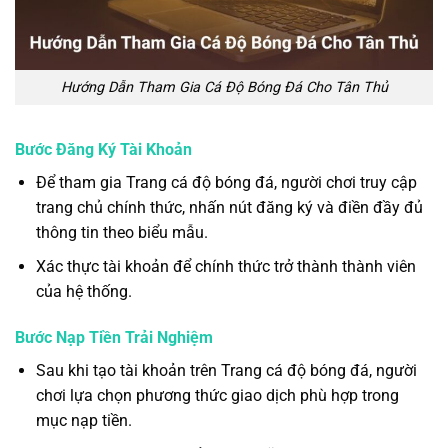
Hướng Dẫn Tham Gia Cá Độ Bóng Đá Cho Tân Thủ
Bước Đăng Ký Tài Khoản
Để tham gia Trang cá độ bóng đá, người chơi truy cập
trang chủ chính thức, nhấn nút đăng ký và điền đầy đủ
thông tin theo biểu mẫu.
Xác thực tài khoản để chính thức trở thành thành viên
của hệ thống.
Bước Nạp Tiền Trải Nghiệm
Sau khi tạo tài khoản trên Trang cá độ bóng đá, người
chơi lựa chọn phương thức giao dịch phù hợp trong
mục nạp tiền.