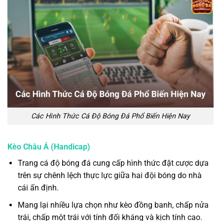
Các Hình Thức Cá Độ Bóng Đá Phổ Biến Hiện Nay
Kèo Châu Á (Handicap)
Trang cá độ bóng đá cung cấp hình thức đặt cược dựa
trên sự chênh lệch thực lực giữa hai đội bóng do nhà
cái ấn định.
Mang lại nhiều lựa chọn như kèo đồng banh, chấp nửa
trái, chấp một trái với tính đối kháng và kịch tính cao.