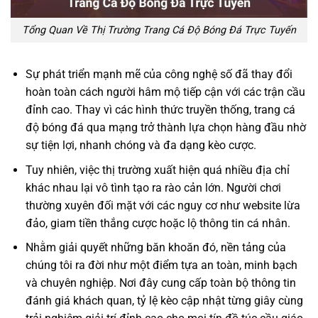
Tổng Quan Về Thị Trường Trang Cá Độ Bóng Đá Trực Tuyến
Sự phát triển mạnh mẽ của công nghệ số đã thay đổi
hoàn toàn cách người hâm mộ tiếp cận với các trận cầu
đỉnh cao. Thay vì các hình thức truyền thống, trang cá
độ bóng đá qua mạng trở thành lựa chọn hàng đầu nhờ
sự tiện lợi, nhanh chóng và đa dạng kèo cược.
Tuy nhiên, việc thị trường xuất hiện quá nhiều địa chỉ
khác nhau lại vô tình tạo ra rào cản lớn. Người chơi
thường xuyên đối mặt với các nguy cơ như website lừa
đảo, giam tiền thắng cược hoặc lộ thông tin cá nhân.
Nhằm giải quyết những băn khoăn đó, nền tảng của
chúng tôi ra đời như một điểm tựa an toàn, minh bạch
và chuyên nghiệp. Nơi đây cung cấp toàn bộ thông tin
đánh giá khách quan, tỷ lệ kèo cập nhật từng giây cùng