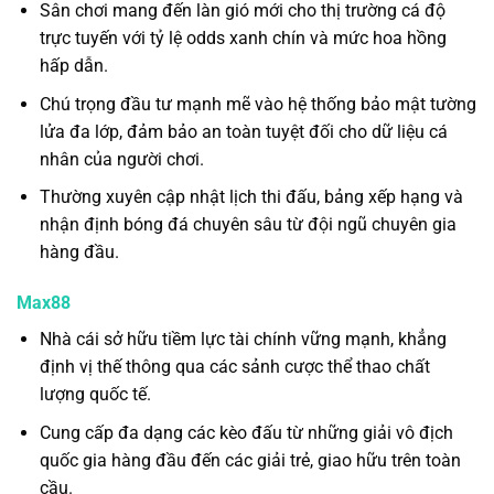
Sân chơi mang đến làn gió mới cho thị trường cá độ
trực tuyến với tỷ lệ odds xanh chín và mức hoa hồng
hấp dẫn.
Chú trọng đầu tư mạnh mẽ vào hệ thống bảo mật tường
lửa đa lớp, đảm bảo an toàn tuyệt đối cho dữ liệu cá
nhân của người chơi.
Thường xuyên cập nhật lịch thi đấu, bảng xếp hạng và
nhận định bóng đá chuyên sâu từ đội ngũ chuyên gia
hàng đầu.
Max88
Nhà cái sở hữu tiềm lực tài chính vững mạnh, khẳng
định vị thế thông qua các sảnh cược thể thao chất
lượng quốc tế.
Cung cấp đa dạng các kèo đấu từ những giải vô địch
quốc gia hàng đầu đến các giải trẻ, giao hữu trên toàn
cầu.