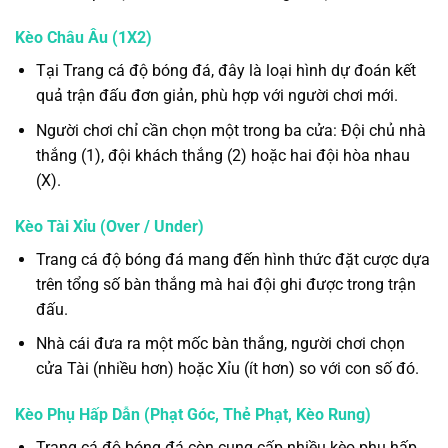
Kèo Châu Âu (1X2)
Tại Trang cá độ bóng đá, đây là loại hình dự đoán kết
quả trận đấu đơn giản, phù hợp với người chơi mới.
Người chơi chỉ cần chọn một trong ba cửa: Đội chủ nhà
thắng (1), đội khách thắng (2) hoặc hai đội hòa nhau
(X).
Kèo Tài Xỉu (Over / Under)
Trang cá độ bóng đá mang đến hình thức đặt cược dựa
trên tổng số bàn thắng mà hai đội ghi được trong trận
đấu.
Nhà cái đưa ra một mốc bàn thắng, người chơi chọn
cửa Tài (nhiều hơn) hoặc Xỉu (ít hơn) so với con số đó.
Kèo Phụ Hấp Dẫn (Phạt Góc, Thẻ Phạt, Kèo Rung)
Trang cá độ bóng đá còn cung cấp nhiều kèo phụ hấp