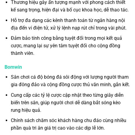
Thương hiệu gây ấn tượng mạnh với phong cách thiết
kế sang trọng, hiện đại và bố cục khoa học, dễ thao tác.
Hỗ trợ đa dạng các kênh thanh toán từ ngân hàng nội
địa đến ví điện tử, xử lý lệnh nạp rút chỉ trong vài phút.
Đảm bảo tính công bằng tuyệt đối trong mọi kết quả
cược, mang lại sự yên tâm tuyệt đối cho cộng đồng
thành viên.
Bomwin
Sân chơi cá độ bóng đá sôi động với lượng người tham
gia đông đảo và cộng đồng cược thủ văn minh, gắn kết.
Cung cấp các tỷ lệ cược cập nhật theo từng giây diễn
biến trên sân, giúp người chơi dễ dàng bắt sóng kèo
rung hiệu quả.
Chính sách chăm sóc khách hàng chu đáo cùng nhiều
phần quà tri ân giá trị cao vào các dịp lễ lớn.