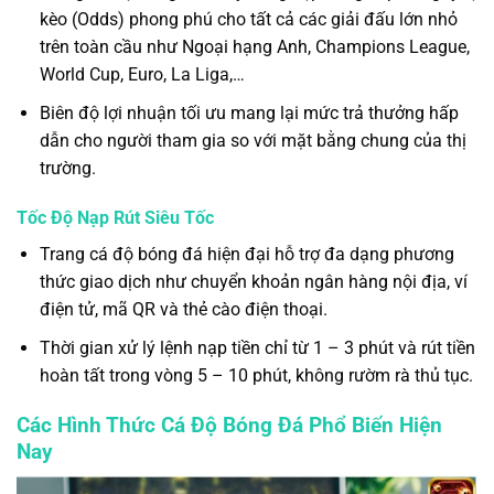
kèo (Odds) phong phú cho tất cả các giải đấu lớn nhỏ
trên toàn cầu như Ngoại hạng Anh, Champions League,
World Cup, Euro, La Liga,…
Biên độ lợi nhuận tối ưu mang lại mức trả thưởng hấp
dẫn cho người tham gia so với mặt bằng chung của thị
trường.
Tốc Độ Nạp Rút Siêu Tốc
Trang cá độ bóng đá hiện đại hỗ trợ đa dạng phương
thức giao dịch như chuyển khoản ngân hàng nội địa, ví
điện tử, mã QR và thẻ cào điện thoại.
Thời gian xử lý lệnh nạp tiền chỉ từ 1 – 3 phút và rút tiền
hoàn tất trong vòng 5 – 10 phút, không rườm rà thủ tục.
Các Hình Thức Cá Độ Bóng Đá Phổ Biến Hiện
Nay