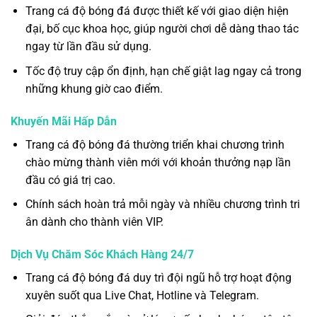
Trang cá độ bóng đá được thiết kế với giao diện hiện
đại, bố cục khoa học, giúp người chơi dễ dàng thao tác
ngay từ lần đầu sử dụng.
Tốc độ truy cập ổn định, hạn chế giật lag ngay cả trong
những khung giờ cao điểm.
Khuyến Mãi Hấp Dẫn
Trang cá độ bóng đá thường triển khai chương trình
chào mừng thành viên mới với khoản thưởng nạp lần
đầu có giá trị cao.
Chính sách hoàn trả mỗi ngày và nhiều chương trình tri
ân dành cho thành viên VIP.
Dịch Vụ Chăm Sóc Khách Hàng 24/7
Trang cá độ bóng đá duy trì đội ngũ hỗ trợ hoạt động
xuyên suốt qua Live Chat, Hotline và Telegram.