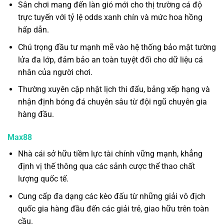
Sân chơi mang đến làn gió mới cho thị trường cá độ
trực tuyến với tỷ lệ odds xanh chín và mức hoa hồng
hấp dẫn.
Chú trọng đầu tư mạnh mẽ vào hệ thống bảo mật tường
lửa đa lớp, đảm bảo an toàn tuyệt đối cho dữ liệu cá
nhân của người chơi.
Thường xuyên cập nhật lịch thi đấu, bảng xếp hạng và
nhận định bóng đá chuyên sâu từ đội ngũ chuyên gia
hàng đầu.
Max88
Nhà cái sở hữu tiềm lực tài chính vững mạnh, khẳng
định vị thế thông qua các sảnh cược thể thao chất
lượng quốc tế.
Cung cấp đa dạng các kèo đấu từ những giải vô địch
quốc gia hàng đầu đến các giải trẻ, giao hữu trên toàn
cầu.