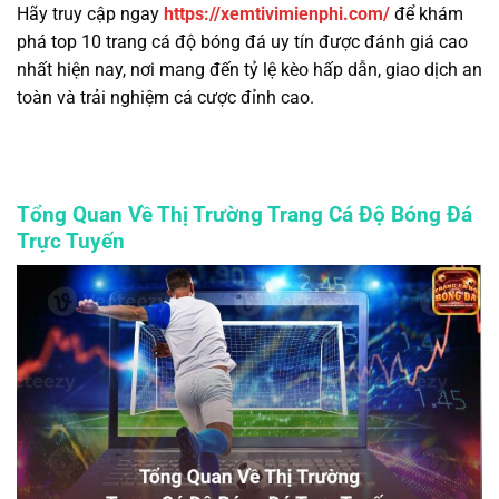
Hãy truy cập ngay
https://xemtivimienphi.com/
để khám
phá top 10 trang cá độ bóng đá uy tín được đánh giá cao
nhất hiện nay, nơi mang đến tỷ lệ kèo hấp dẫn, giao dịch an
toàn và trải nghiệm cá cược đỉnh cao.
Tổng Quan Về Thị Trường Trang Cá Độ Bóng Đá
Trực Tuyến