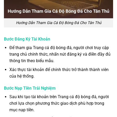
Hướng Dẫn Tham Gia Cá Độ Bóng Đá Cho Tân Thủ
Bước Đăng Ký Tài Khoản
Để tham gia Trang cá độ bóng đá, người chơi truy cập
trang chủ chính thức, nhấn nút đăng ký và điền đầy đủ
thông tin theo biểu mẫu.
Xác thực tài khoản để chính thức trở thành thành viên
của hệ thống.
Bước Nạp Tiền Trải Nghiệm
Sau khi tạo tài khoản trên Trang cá độ bóng đá, người
chơi lựa chọn phương thức giao dịch phù hợp trong
mục nạp tiền.