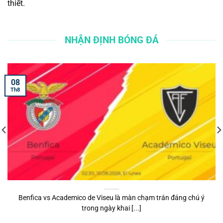
thiết.
NHẬN ĐỊNH BÓNG ĐÁ
08
Th8
Benfica vs Academico de Viseu là màn chạm trán đáng chú ý
trong ngày khai [...]