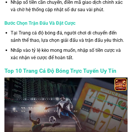
Nhập số tiền cần chuyển, điền mã giao dịch chính xác
và chờ hệ thống cập nhật số dư sau vài phút.
Bước Chọn Trận Đấu Và Đặt Cược
Tại Trang cá độ bóng đá, người chơi di chuyển đến
sảnh thể thao, lựa chọn giải đấu và trận đấu yêu thích.
Nhấp vào tỷ lệ kèo mong muốn, nhập số tiền cược và
xác nhận vé cược để hoàn tất.
Top 10 Trang Cá Độ Bóng Trực Tuyến Uy Tín