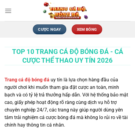
Chuyển
đến
nội
dung
CƯỢC NGAY
XEM BÓNG
TOP 10 TRANG CÁ ĐỘ BÓNG ĐÁ - CÁ
CƯỢC THỂ THAO UY TÍN 2026
Trang cá độ bóng đá
uy tín là lựa chọn hàng đầu của
người chơi khi muốn tham gia đặt cược an toàn, minh
bạch và có tỷ lệ trả thưởng hấp dẫn. Với hệ thống bảo mật
cao, giấy phép hoạt động rõ ràng cùng dịch vụ hỗ trợ
chuyên nghiệp 24/7, các trang này giúp người dùng yên
tâm trải nghiệm cá cược bóng đá mà không lo rủi ro về tài
chính hay thông tin cá nhân.