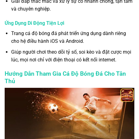
Giải đáp thắc mắc và xử lý sự cố nhanh chóng, tận tâm
và chuyên nghiệp.
Ứng Dụng Di Động Tiện Lợi
Trang cá độ bóng đá phát triển ứng dụng dành riêng
cho hệ điều hành iOS và Android.
Giúp người chơi theo dõi tỷ số, soi kèo và đặt cược mọi
lúc, mọi nơi chỉ với điện thoại có kết nối internet.
Hướng Dẫn Tham Gia Cá Độ Bóng Đá Cho Tân
Thủ