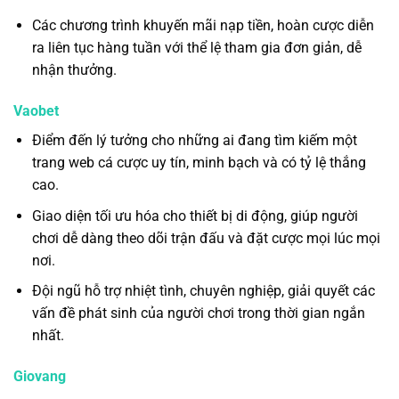
Các chương trình khuyến mãi nạp tiền, hoàn cược diễn
ra liên tục hàng tuần với thể lệ tham gia đơn giản, dễ
nhận thưởng.
Vaobet
Điểm đến lý tưởng cho những ai đang tìm kiếm một
trang web cá cược uy tín, minh bạch và có tỷ lệ thắng
cao.
Giao diện tối ưu hóa cho thiết bị di động, giúp người
chơi dễ dàng theo dõi trận đấu và đặt cược mọi lúc mọi
nơi.
Đội ngũ hỗ trợ nhiệt tình, chuyên nghiệp, giải quyết các
vấn đề phát sinh của người chơi trong thời gian ngắn
nhất.
Giovang