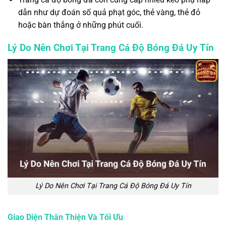
dẫn như dự đoán số quả phạt góc, thẻ vàng, thẻ đỏ
hoặc bàn thắng ở những phút cuối.
Lý Do Nên Chơi Tại Trang Cá Độ Bóng Đá Uy Tín
Lý Do Nên Chơi Tại Trang Cá Độ Bóng Đá Uy Tín
Giao Diện Thân Thiện Và Tối Ưu