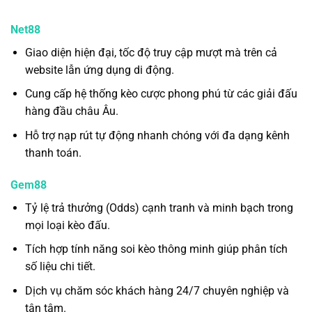
Net88
Giao diện hiện đại, tốc độ truy cập mượt mà trên cả
website lẫn ứng dụng di động.
Cung cấp hệ thống kèo cược phong phú từ các giải đấu
hàng đầu châu Âu.
Hỗ trợ nạp rút tự động nhanh chóng với đa dạng kênh
thanh toán.
Gem88
Tỷ lệ trả thưởng (Odds) cạnh tranh và minh bạch trong
mọi loại kèo đấu.
Tích hợp tính năng soi kèo thông minh giúp phân tích
số liệu chi tiết.
Dịch vụ chăm sóc khách hàng 24/7 chuyên nghiệp và
tận tâm.