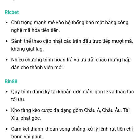
Ricbet
Chú trọng mạnh mẽ vào hệ thống bảo mật bằng công
nghệ mã hóa tiên tiến.
Sảnh thể thao cập nhật các trận đấu trực tiếp mượt mà,
không giật lag.
Nhiều chương trình hoàn trả và ưu đãi chào mừng hấp
dẫn cho thành viên mới.
Bin88
Quy trình đăng ký tài khoản đơn giản, gọn lẹ và thao tác
tối ưu.
Kho tàng kèo cược đa dạng gồm Châu Á, Châu Âu, Tài
Xỉu, phạt góc.
Cam kết thanh khoản sòng phẳng, xử lý lệnh rút tiền chỉ
trong vài phút.