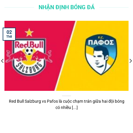
NHẬN ĐỊNH BÓNG ĐÁ
02
Th8
Red Bull Salzburg vs Pafos là cuộc chạm trán giữa hai đội bóng
có nhiều [...]