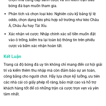
bóng đá bạn muốn tham gia.
Phân tích và chọn loại kèo: Nghiên cứu kỹ bảng tỷ lệ
odds, chọn dạng kèo phù hợp sở trường như kèo Châu
Á, Châu Âu hay Tài Xỉu.
Xác nhận vé cược: Nhập chính xác số tiền muốn đặt
vào ô trống, kiểm tra lại toàn bộ thông tin trên phiếu
cược và bấm xác nhận hoàn tất.
Kết Luận
Trang cá độ bóng đá uy tín không chỉ mang đến cơ hội giải
trí và kiếm thêm thu nhập mà còn đảm bảo sự an toàn,
công bằng cho người chơi. Hãy lựa chọn kỹ lưỡng, ưu tiên
các nhà cái có giấy phép rõ ràng, bảo mật cao và hỗ trợ
khách hàng tốt để có những trận cá cược trọn vẹn và yên
tâm nhất.