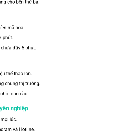
ùng cho bên thứ ba.
tiền mã hóa.
3 phút.
 chưa đầy 5 phút.
iệu thể thao lớn.
g chung thị trường.
 nhỏ toàn cầu.
yên nghiệp
 mọi lúc.
egram và Hotline.