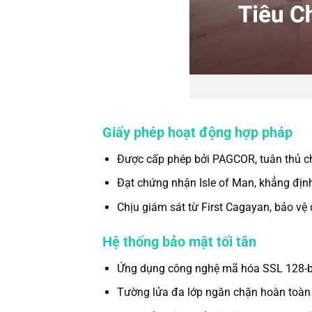
Giấy phép hoạt động hợp pháp
Được cấp phép bởi PAGCOR, tuân thủ ch
Đạt chứng nhận Isle of Man, khẳng định
Chịu giám sát từ First Cagayan, bảo vệ 
Hệ thống bảo mật tối tân
Ứng dụng công nghệ mã hóa SSL 128-bit 
Tường lửa đa lớp ngăn chặn hoàn toàn 