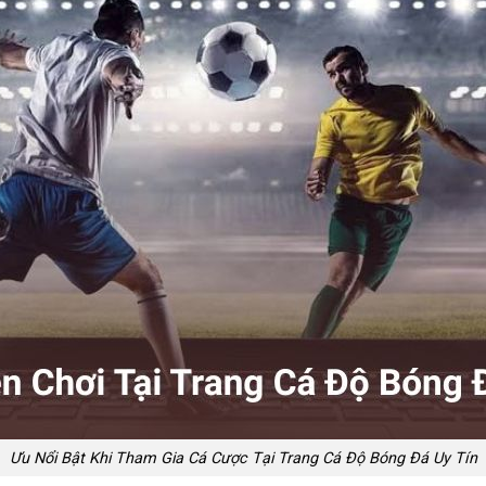
Ưu Nổi Bật Khi Tham Gia Cá Cược Tại Trang Cá Độ Bóng Đá Uy Tín