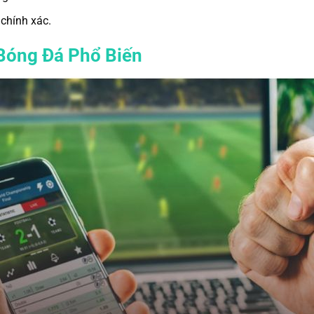
 chính xác.
 Bóng Đá Phổ Biến