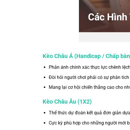
Kèo Châu Á (Handicap / Chấp bàn
Phản ánh chính xác thực lực chênh lệch 
Đòi hỏi người chơi phải có sự phân tíc
Mang lại cơ hội chiến thắng cao cho nh
Kèo Châu Âu (1X2)
Thể thức dự đoán kết quả đơn giản dựa
Cực kỳ phù hợp cho những người mới bắ