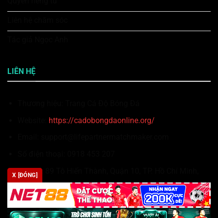
Quyền riêng tư
Liên hệ chăm sóc
Tác giả Ngọc Anh
LIÊN HỆ
Thương hiệu: Trang Cá Độ Bóng Đá
Website:
https://cadobongdaonline.org/
Email:
support@lifepartnermatchmaker.com
Số điện thoại: 0918 453 207
Địa chỉ: 89 Tô Hiến Thành, Quận 10, TP. Hồ Chí Minh,
X [ĐÓNG]
Việt Nam
Zipcode: 700000
Hashtag: #trangcadobongda #trangcadobongdauytin