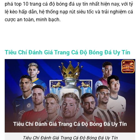
phá top 10 trang cá độ bóng đá uy tín nhất hiện nay, với tỷ
lệ kèo hấp dẫn, hệ thống nạp rút siêu tốc và trải nghiệm cá
cược an toàn, minh bạch.
Tiêu Chí Đánh Giá Trang Cá Độ Bóng Đá Uy Tín
Tiêu Chí Đánh Giá Trang Cá Độ Bóng Đá Uy Tín