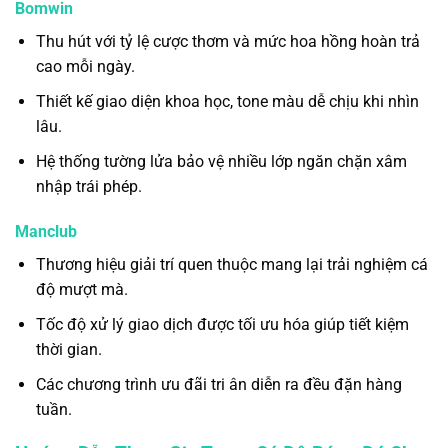
Bomwin
Thu hút với tỷ lệ cược thơm và mức hoa hồng hoàn trả
cao mỗi ngày.
Thiết kế giao diện khoa học, tone màu dễ chịu khi nhìn
lâu.
Hệ thống tường lửa bảo vệ nhiều lớp ngăn chặn xâm
nhập trái phép.
Manclub
Thương hiệu giải trí quen thuộc mang lại trải nghiệm cá
độ mượt mà.
Tốc độ xử lý giao dịch được tối ưu hóa giúp tiết kiệm
thời gian.
Các chương trình ưu đãi tri ân diễn ra đều đặn hàng
tuần.