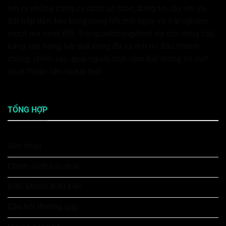
tìm ra những trang cá cược an toàn, đáng tin cậy với ưu
đãi hấp dẫn, kèo bóng nóng hổi mỗi ngày và trải nghiệm
mượt mà tuyệt đối. Trangcadobongdavn.vip còn cung cấp
bảng xếp hạng, kết quả bóng đá và lịch thi đấu nhanh
chóng, chính xác, giúp người chơi nắm bắt thông tin một
cách thuận tiện và kịp thời.
TỔNG HỢP
Giới thiệu
Chính sách bảo mật
Điều khoản điều kiện
Câu hỏi thường gặp