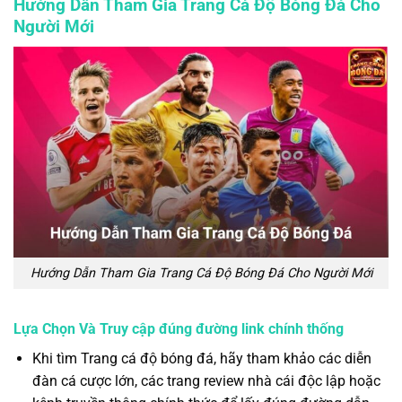
Hướng Dẫn Tham Gia Trang Cá Độ Bóng Đá Cho
Người Mới
Hướng Dẫn Tham Gia Trang Cá Độ Bóng Đá Cho Người Mới
Lựa Chọn Và Truy cập đúng đường link chính thống
Khi tìm Trang cá độ bóng đá, hãy tham khảo các diễn
đàn cá cược lớn, các trang review nhà cái độc lập hoặc