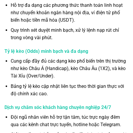
Hỗ trợ đa dạng các phương thức thanh toán linh hoạt
như chuyển khoản ngân hàng nội địa, ví điện tử phổ
biến hoặc tiền mã hóa (USDT).
Quy trình xét duyệt minh bạch, xử lý lệnh nạp rút chỉ
trong vòng vài phút.
Tỷ lệ kèo (Odds) minh bạch và đa dạng
Cung cấp đầy đủ các dạng kèo phổ biến trên thị trường
như kèo Châu Á (Handicap), kèo Châu Âu (1X2), và kèo
Tài Xỉu (Over/Under).
Bảng tỷ lệ kèo cập nhật liên tục theo thời gian thực với
độ chính xác cao.
Dịch vụ chăm sóc khách hàng chuyên nghiệp 24/7
Đội ngũ nhân viên hỗ trợ tận tâm, túc trực ngày đêm
qua các kênh chat trực tuyến, hotline hoặc Telegram.