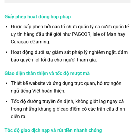
Giấy phép hoạt động hợp pháp
Được cấp phép bởi các tổ chức quản lý cá cược quốc tế
uy tín hàng đầu thế giới như PAGCOR, Isle of Man hay
Curaçao eGaming.
Hoạt động dưới sự giám sát pháp lý nghiêm ngặt, đảm
bảo quyền lợi tối đa cho người tham gia.
Giao diện thân thiện và tốc độ mượt mà
Thiết kế website và ứng dụng trực quan, hỗ trợ ngôn
ngữ tiếng Việt hoàn thiện.
Tốc độ đường truyền ổn định, không giật lag ngay cả
trong những khung giờ cao điểm có các trận cầu đinh
diễn ra.
Tốc độ giao dịch nạp và rút tiền nhanh chóng