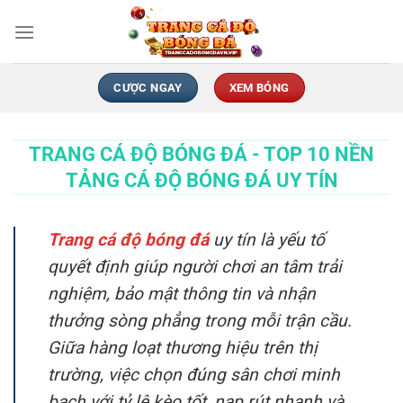
Chuyển
đến
nội
dung
CƯỢC NGAY
XEM BÓNG
TRANG CÁ ĐỘ BÓNG ĐÁ - TOP 10 NỀN
TẢNG CÁ ĐỘ BÓNG ĐÁ UY TÍN
Trang cá độ bóng đá
uy tín là yếu tố
quyết định giúp người chơi an tâm trải
nghiệm, bảo mật thông tin và nhận
thưởng sòng phẳng trong mỗi trận cầu.
Giữa hàng loạt thương hiệu trên thị
trường, việc chọn đúng sân chơi minh
bạch với tỷ lệ kèo tốt, nạp rút nhanh và