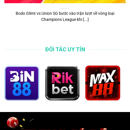
Bodo Glimt vs Union SG bước vào trận lượt về vòng loại
Champions League khi [...]
ĐỐI TÁC UY TÍN