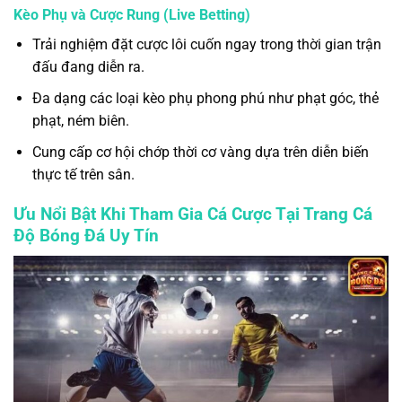
Kèo Phụ và Cược Rung (Live Betting)
Trải nghiệm đặt cược lôi cuốn ngay trong thời gian trận
đấu đang diễn ra.
Đa dạng các loại kèo phụ phong phú như phạt góc, thẻ
phạt, ném biên.
Cung cấp cơ hội chớp thời cơ vàng dựa trên diễn biến
thực tế trên sân.
Ưu Nổi Bật Khi Tham Gia Cá Cược Tại Trang Cá
Độ Bóng Đá Uy Tín