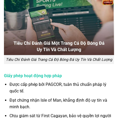
Tiêu Chí Đánh Giá Trang Cá Độ Bóng Đá Uy Tín Và Chất Lượng
Giấy phép hoạt động hợp pháp
Được cấp phép bởi PAGCOR, tuân thủ chuẩn pháp lý
quốc tế.
Đạt chứng nhận Isle of Man, khẳng định độ uy tín và
minh bạch.
Chịu giám sát từ First Cagayan, bảo vệ quyền lợi người