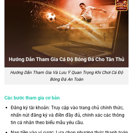
Hướng Dẫn Tham Gia Và Lưu Ý Quan Trọng Khi Chơi Cá Độ
Bóng Đá An Toàn
Các bước tham gia cơ bản
Đăng ký tài khoản: Truy cập vào trang chủ chính thức,
nhấn nút đăng ký và điền đầy đủ, chính xác các thông
tin cá nhân theo biểu mẫu yêu cầu.
Nạp tiền vào ví cược: Lựa chọn phương thức thanh toán