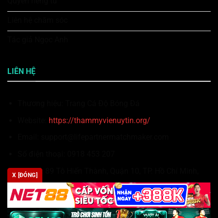
Quyền riêng tư
Liên hệ chăm sóc
Tác giả Ngọc Anh
LIÊN HỆ
Thương hiệu: Trang Cá Độ Bóng Đá
Website:
https://thammyvienuytin.org/
Email:
support@lifepartnermatchmaker.com
Số điện thoại: 0918 453 207
Địa chỉ: 89 Tô Hiến Thành, Quận 10, TP. Hồ Chí Minh,
X [ĐÓNG]
Việt Nam
Zipcode: 700000
Hashtag: #trangcadobongda #trangcadobongdauytin