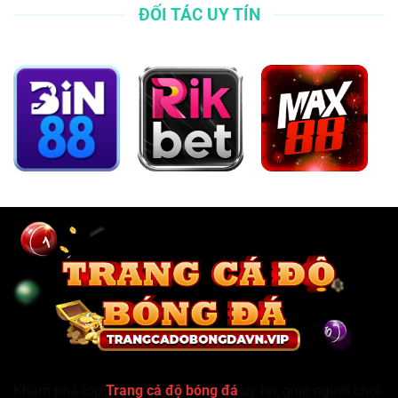
ĐỐI TÁC UY TÍN
Khám phá top
Trang cá độ bóng đá
uy tín, giúp người chơi