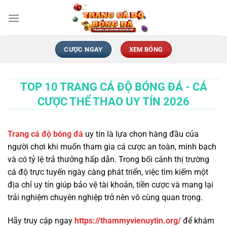
Chuyển
đến
nội
dung
CƯỢC NGAY
XEM BÓNG
TOP 10 TRANG CÁ ĐỘ BÓNG ĐÁ - CÁ
CƯỢC THỂ THAO UY TÍN 2026
Trang cá độ bóng đá
uy tín là lựa chọn hàng đầu của
người chơi khi muốn tham gia cá cược an toàn, minh bạch
và có tỷ lệ trả thưởng hấp dẫn. Trong bối cảnh thị trường
cá độ trực tuyến ngày càng phát triển, việc tìm kiếm một
địa chỉ uy tín giúp bảo vệ tài khoản, tiền cược và mang lại
trải nghiệm chuyên nghiệp trở nên vô cùng quan trọng.
Hãy truy cập ngay
https://thammyvienuytin.org/
để khám