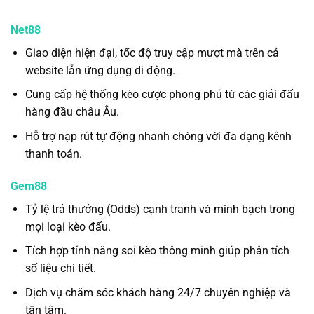
Net88
Giao diện hiện đại, tốc độ truy cập mượt mà trên cả
website lẫn ứng dụng di động.
Cung cấp hệ thống kèo cược phong phú từ các giải đấu
hàng đầu châu Âu.
Hỗ trợ nạp rút tự động nhanh chóng với đa dạng kênh
thanh toán.
Gem88
Tỷ lệ trả thưởng (Odds) cạnh tranh và minh bạch trong
mọi loại kèo đấu.
Tích hợp tính năng soi kèo thông minh giúp phân tích
số liệu chi tiết.
Dịch vụ chăm sóc khách hàng 24/7 chuyên nghiệp và
tận tâm.