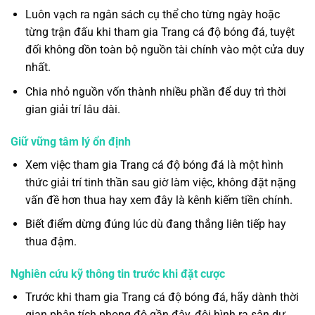
Luôn vạch ra ngân sách cụ thể cho từng ngày hoặc
từng trận đấu khi tham gia Trang cá độ bóng đá, tuyệt
đối không dồn toàn bộ nguồn tài chính vào một cửa duy
nhất.
Chia nhỏ nguồn vốn thành nhiều phần để duy trì thời
gian giải trí lâu dài.
Giữ vững tâm lý ổn định
Xem việc tham gia Trang cá độ bóng đá là một hình
thức giải trí tinh thần sau giờ làm việc, không đặt nặng
vấn đề hơn thua hay xem đây là kênh kiếm tiền chính.
Biết điểm dừng đúng lúc dù đang thắng liên tiếp hay
thua đậm.
Nghiên cứu kỹ thông tin trước khi đặt cược
Trước khi tham gia Trang cá độ bóng đá, hãy dành thời
gian phân tích phong độ gần đây, đội hình ra sân dự