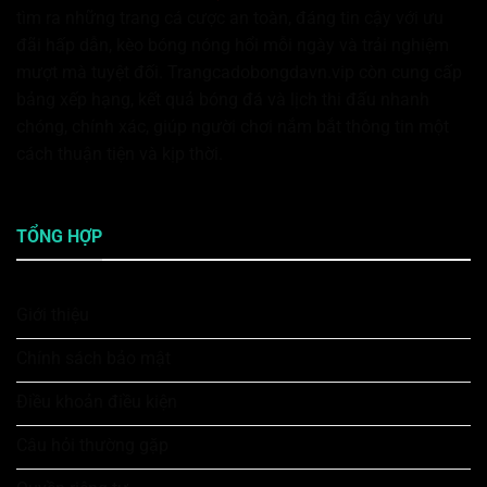
tìm ra những trang cá cược an toàn, đáng tin cậy với ưu
đãi hấp dẫn, kèo bóng nóng hổi mỗi ngày và trải nghiệm
mượt mà tuyệt đối. Trangcadobongdavn.vip còn cung cấp
bảng xếp hạng, kết quả bóng đá và lịch thi đấu nhanh
chóng, chính xác, giúp người chơi nắm bắt thông tin một
cách thuận tiện và kịp thời.
TỔNG HỢP
Giới thiệu
Chính sách bảo mật
Điều khoản điều kiện
Câu hỏi thường gặp