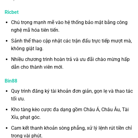
Ricbet
Chú trọng mạnh mẽ vào hệ thống bảo mật bằng công
nghệ mã hóa tiên tiến.
Sảnh thể thao cập nhật các trận đấu trực tiếp mượt mà,
không giật lag.
Nhiều chương trình hoàn trả và ưu đãi chào mừng hấp
dẫn cho thành viên mới.
Bin88
Quy trình đăng ký tài khoản đơn giản, gọn lẹ và thao tác
tối ưu.
Kho tàng kèo cược đa dạng gồm Châu Á, Châu Âu, Tài
Xỉu, phạt góc.
Cam kết thanh khoản sòng phẳng, xử lý lệnh rút tiền chỉ
trong vài phút.