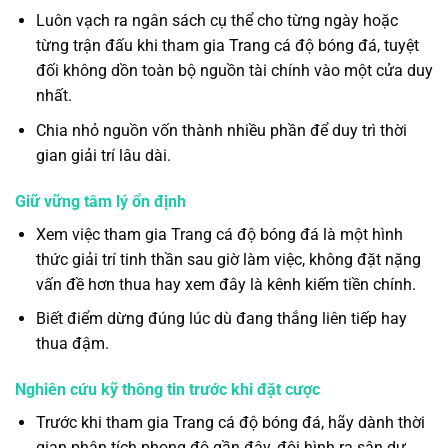
Luôn vạch ra ngân sách cụ thể cho từng ngày hoặc
từng trận đấu khi tham gia Trang cá độ bóng đá, tuyệt
đối không dồn toàn bộ nguồn tài chính vào một cửa duy
nhất.
Chia nhỏ nguồn vốn thành nhiều phần để duy trì thời
gian giải trí lâu dài.
Giữ vững tâm lý ổn định
Xem việc tham gia Trang cá độ bóng đá là một hình
thức giải trí tinh thần sau giờ làm việc, không đặt nặng
vấn đề hơn thua hay xem đây là kênh kiếm tiền chính.
Biết điểm dừng đúng lúc dù đang thắng liên tiếp hay
thua đậm.
Nghiên cứu kỹ thông tin trước khi đặt cược
Trước khi tham gia Trang cá độ bóng đá, hãy dành thời
gian phân tích phong độ gần đây, đội hình ra sân dự