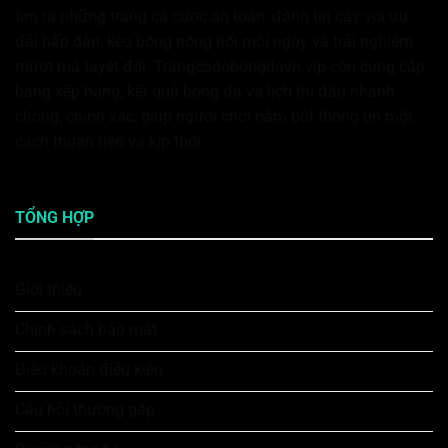
tìm ra những trang cá cược an toàn, đáng tin cậy với ưu
đãi hấp dẫn, kèo bóng nóng hổi mỗi ngày và trải nghiệm
mượt mà tuyệt đối. Trangcadobongdavn.vip còn cung cấp
bảng xếp hạng, kết quả bóng đá và lịch thi đấu nhanh
chóng, chính xác, giúp người chơi nắm bắt thông tin một
cách thuận tiện và kịp thời.
TỔNG HỢP
Giới thiệu
Chính sách bảo mật
Điều khoản điều kiện
Câu hỏi thường gặp