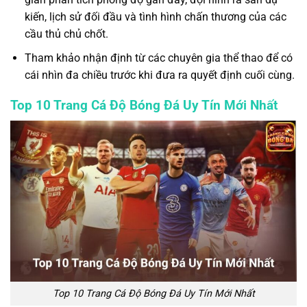
kiến, lịch sử đối đầu và tình hình chấn thương của các
cầu thủ chủ chốt.
Tham khảo nhận định từ các chuyên gia thể thao để có
cái nhìn đa chiều trước khi đưa ra quyết định cuối cùng.
Top 10 Trang Cá Độ Bóng Đá Uy Tín Mới Nhất
Top 10 Trang Cá Độ Bóng Đá Uy Tín Mới Nhất