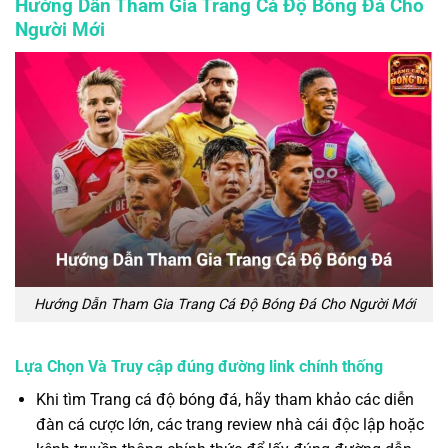
Hướng Dẫn Tham Gia Trang Cá Độ Bóng Đá Cho
Người Mới
Hướng Dẫn Tham Gia Trang Cá Độ Bóng Đá Cho Người Mới
Lựa Chọn Và Truy cập đúng đường link chính thống
Khi tìm Trang cá độ bóng đá, hãy tham khảo các diễn
đàn cá cược lớn, các trang review nhà cái độc lập hoặc