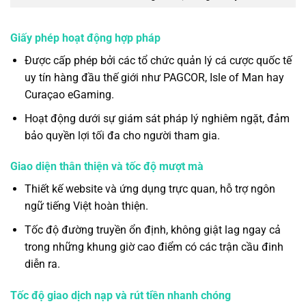
Giấy phép hoạt động hợp pháp
Được cấp phép bởi các tổ chức quản lý cá cược quốc tế
uy tín hàng đầu thế giới như PAGCOR, Isle of Man hay
Curaçao eGaming.
Hoạt động dưới sự giám sát pháp lý nghiêm ngặt, đảm
bảo quyền lợi tối đa cho người tham gia.
Giao diện thân thiện và tốc độ mượt mà
Thiết kế website và ứng dụng trực quan, hỗ trợ ngôn
ngữ tiếng Việt hoàn thiện.
Tốc độ đường truyền ổn định, không giật lag ngay cả
trong những khung giờ cao điểm có các trận cầu đinh
diễn ra.
Tốc độ giao dịch nạp và rút tiền nhanh chóng