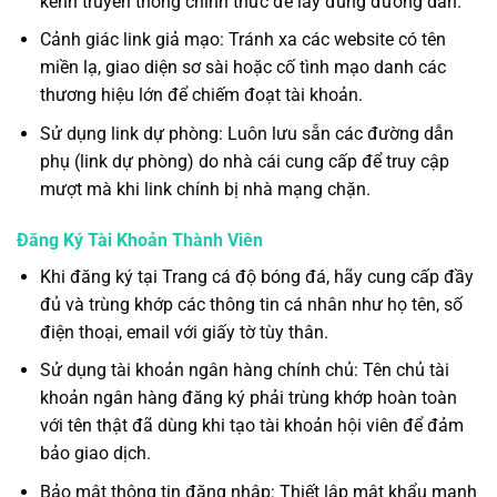
kênh truyền thông chính thức để lấy đúng đường dẫn.
Cảnh giác link giả mạo: Tránh xa các website có tên
miền lạ, giao diện sơ sài hoặc cố tình mạo danh các
thương hiệu lớn để chiếm đoạt tài khoản.
Sử dụng link dự phòng: Luôn lưu sẵn các đường dẫn
phụ (link dự phòng) do nhà cái cung cấp để truy cập
mượt mà khi link chính bị nhà mạng chặn.
Đăng Ký Tài Khoản Thành Viên
Khi đăng ký tại Trang cá độ bóng đá, hãy cung cấp đầy
đủ và trùng khớp các thông tin cá nhân như họ tên, số
điện thoại, email với giấy tờ tùy thân.
Sử dụng tài khoản ngân hàng chính chủ: Tên chủ tài
khoản ngân hàng đăng ký phải trùng khớp hoàn toàn
với tên thật đã dùng khi tạo tài khoản hội viên để đảm
bảo giao dịch.
Bảo mật thông tin đăng nhập: Thiết lập mật khẩu mạnh