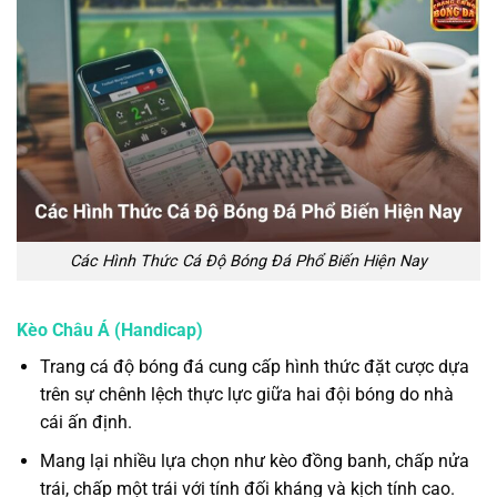
Các Hình Thức Cá Độ Bóng Đá Phổ Biến Hiện Nay
Kèo Châu Á (Handicap)
Trang cá độ bóng đá cung cấp hình thức đặt cược dựa
trên sự chênh lệch thực lực giữa hai đội bóng do nhà
cái ấn định.
Mang lại nhiều lựa chọn như kèo đồng banh, chấp nửa
trái, chấp một trái với tính đối kháng và kịch tính cao.