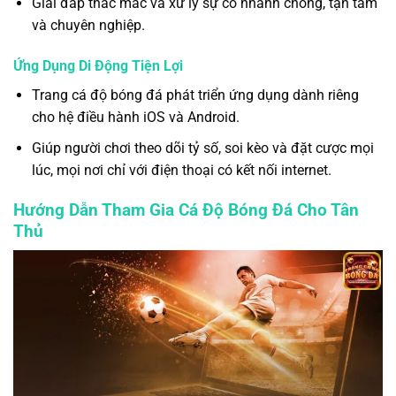
Giải đáp thắc mắc và xử lý sự cố nhanh chóng, tận tâm
và chuyên nghiệp.
Ứng Dụng Di Động Tiện Lợi
Trang cá độ bóng đá phát triển ứng dụng dành riêng
cho hệ điều hành iOS và Android.
Giúp người chơi theo dõi tỷ số, soi kèo và đặt cược mọi
lúc, mọi nơi chỉ với điện thoại có kết nối internet.
Hướng Dẫn Tham Gia Cá Độ Bóng Đá Cho Tân
Thủ