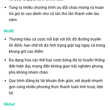
Tung ra nhiều chương trình ưu đãi chào mừng và hoàn
trả giá trị cao dành cho cả tân thủ lẫn thành viên lâu
năm.
Bin88
Thương hiệu cá cược nổi bật với tốc độ đường truyền
ổn định, hạn chế tối đa tình trạng giật lag ngay cả trong
khung giờ cao điểm.
Đa dạng hóa các thể loại cược bóng đá từ truyền thống
đến hiện đại, mang đến không gian trải nghiệm phong
phú không nhàm chán.
Quy trình đăng ký tài khoản đơn giản, xét duyệt nhanh
gọn cùng nhiều phương thức thanh toán linh hoạt, tiện
lợi.
Rikbet