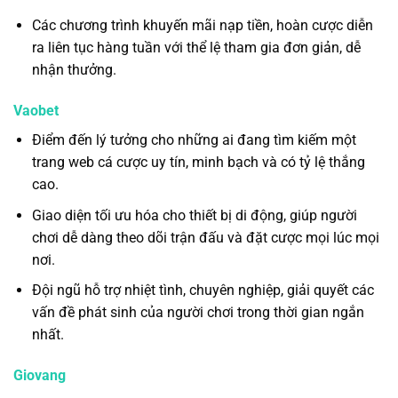
Các chương trình khuyến mãi nạp tiền, hoàn cược diễn
ra liên tục hàng tuần với thể lệ tham gia đơn giản, dễ
nhận thưởng.
Vaobet
Điểm đến lý tưởng cho những ai đang tìm kiếm một
trang web cá cược uy tín, minh bạch và có tỷ lệ thắng
cao.
Giao diện tối ưu hóa cho thiết bị di động, giúp người
chơi dễ dàng theo dõi trận đấu và đặt cược mọi lúc mọi
nơi.
Đội ngũ hỗ trợ nhiệt tình, chuyên nghiệp, giải quyết các
vấn đề phát sinh của người chơi trong thời gian ngắn
nhất.
Giovang