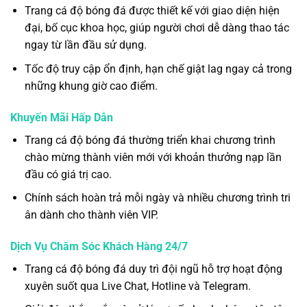
Trang cá độ bóng đá được thiết kế với giao diện hiện
đại, bố cục khoa học, giúp người chơi dễ dàng thao tác
ngay từ lần đầu sử dụng.
Tốc độ truy cập ổn định, hạn chế giật lag ngay cả trong
những khung giờ cao điểm.
Khuyến Mãi Hấp Dẫn
Trang cá độ bóng đá thường triển khai chương trình
chào mừng thành viên mới với khoản thưởng nạp lần
đầu có giá trị cao.
Chính sách hoàn trả mỗi ngày và nhiều chương trình tri
ân dành cho thành viên VIP.
Dịch Vụ Chăm Sóc Khách Hàng 24/7
Trang cá độ bóng đá duy trì đội ngũ hỗ trợ hoạt động
xuyên suốt qua Live Chat, Hotline và Telegram.