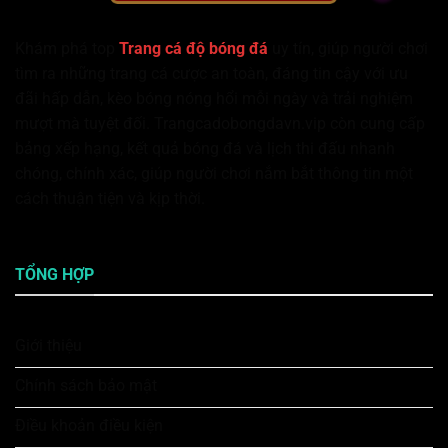
Khám phá top
Trang cá độ bóng đá
uy tín, giúp người chơi
tìm ra những trang cá cược an toàn, đáng tin cậy với ưu
đãi hấp dẫn, kèo bóng nóng hổi mỗi ngày và trải nghiệm
mượt mà tuyệt đối. Trangcadobongdavn.vip còn cung cấp
bảng xếp hạng, kết quả bóng đá và lịch thi đấu nhanh
chóng, chính xác, giúp người chơi nắm bắt thông tin một
cách thuận tiện và kịp thời.
TỔNG HỢP
Giới thiệu
Chính sách bảo mật
Điều khoản điều kiện