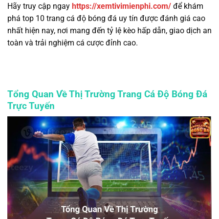
Hãy truy cập ngay
https://xemtivimienphi.com/
để khám
phá top 10 trang cá độ bóng đá uy tín được đánh giá cao
nhất hiện nay, nơi mang đến tỷ lệ kèo hấp dẫn, giao dịch an
toàn và trải nghiệm cá cược đỉnh cao.
Tổng Quan Về Thị Trường Trang Cá Độ Bóng Đá
Trực Tuyến