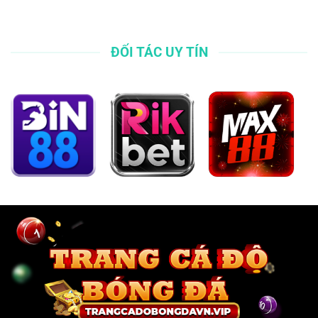
ĐỐI TÁC UY TÍN