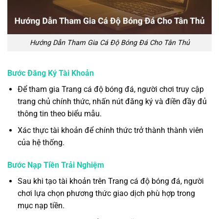
Hướng Dẫn Tham Gia Cá Độ Bóng Đá Cho Tân Thủ
Bước Đăng Ký Tài Khoản
Để tham gia Trang cá độ bóng đá, người chơi truy cập
trang chủ chính thức, nhấn nút đăng ký và điền đầy đủ
thông tin theo biểu mẫu.
Xác thực tài khoản để chính thức trở thành thành viên
của hệ thống.
Bước Nạp Tiền Trải Nghiệm
Sau khi tạo tài khoản trên Trang cá độ bóng đá, người
chơi lựa chọn phương thức giao dịch phù hợp trong
mục nạp tiền.