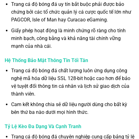
Trang cá độ bóng đá uy tín bắt buộc phải được bảo
chứng bởi các tổ chức quản lý cá cược quốc tế lớn như
PAGCOR, Isle of Man hay Curacao eGaming.
Giấy phép hoạt động là minh chứng rõ ràng cho tính
minh bạch, công bằng và khả năng tài chính vững
mạnh của nhà cái.
Hệ Thống Bảo Mật Thông Tin Tối Tân
Trang cá độ bóng đá chất lượng luôn ứng dụng công
nghệ mã hóa dữ liệu SSL 128-bit hoặc cao hơn để bảo
vệ tuyệt đối thông tin cá nhân và lịch sử giao dịch của
thành viên.
Cam kết không chia sẻ dữ liệu người dùng cho bất kỳ
bên thứ ba nào dưới mọi hình thức.
Tỷ Lệ Kèo Đa Dạng Và Cạnh Tranh
Trang cá độ bóng đá chuyên nghiệp cung cấp bảng tỷ lệ