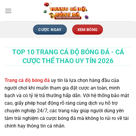
Chuyển
đến
nội
dung
CƯỢC NGAY
XEM BÓNG
TOP 10 TRANG CÁ ĐỘ BÓNG ĐÁ - CÁ
CƯỢC THỂ THAO UY TÍN 2026
Trang cá độ bóng đá
uy tín là lựa chọn hàng đầu của
người chơi khi muốn tham gia đặt cược an toàn, minh
bạch và có tỷ lệ trả thưởng hấp dẫn. Với hệ thống bảo mật
cao, giấy phép hoạt động rõ ràng cùng dịch vụ hỗ trợ
chuyên nghiệp 24/7, các trang này giúp người dùng yên
tâm trải nghiệm cá cược bóng đá mà không lo rủi ro về tài
chính hay thông tin cá nhân.