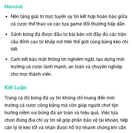
Manclub
Nền tảng giải trí trực tuyến uy tín kết hợp hoàn hảo giữa
cá cược thể thao và các tựa game đổi thưởng hấp dẫn.
Sảnh bóng đá được đầu tư bài bản với đầy đủ các trận
cầu đỉnh cao từ khắp nơi trên thế giới cùng bảng kèo chi
tiết.
Cam kết bảo mật thông tin nghiêm ngặt, tạo dựng môi
trường cá cược lành mạnh, an toàn và chuyên nghiệp
cho mọi thành viên.
Kết Luận
Trang cá độ bóng đá uy tín không chỉ mang đến môi
trường cá cược công bằng mà còn giúp người chơi tận
hưởng niềm vui bóng đá an toàn và hiệu quả. Việc lựa
chọn đúng địa chỉ uy tín sẽ góp phần bảo vệ tài khoản, tiếp
cận tỷ lệ kèo tốt và nhận được hỗ trợ nhanh chóng khi cần