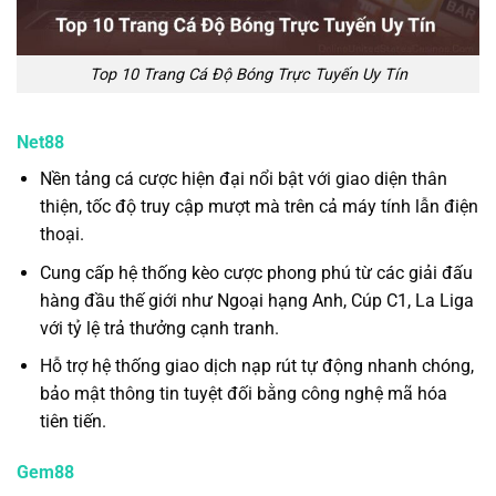
Top 10 Trang Cá Độ Bóng Trực Tuyến Uy Tín
Net88
Nền tảng cá cược hiện đại nổi bật với giao diện thân
thiện, tốc độ truy cập mượt mà trên cả máy tính lẫn điện
thoại.
Cung cấp hệ thống kèo cược phong phú từ các giải đấu
hàng đầu thế giới như Ngoại hạng Anh, Cúp C1, La Liga
với tỷ lệ trả thưởng cạnh tranh.
Hỗ trợ hệ thống giao dịch nạp rút tự động nhanh chóng,
bảo mật thông tin tuyệt đối bằng công nghệ mã hóa
tiên tiến.
Gem88