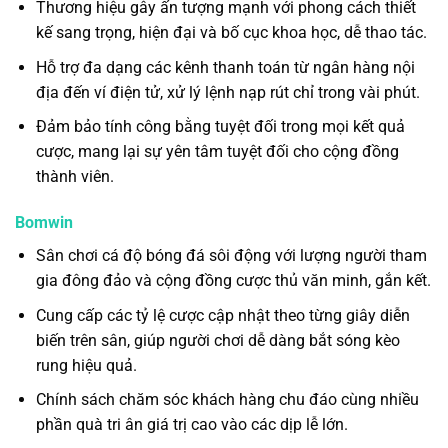
Thương hiệu gây ấn tượng mạnh với phong cách thiết
kế sang trọng, hiện đại và bố cục khoa học, dễ thao tác.
Hỗ trợ đa dạng các kênh thanh toán từ ngân hàng nội
địa đến ví điện tử, xử lý lệnh nạp rút chỉ trong vài phút.
Đảm bảo tính công bằng tuyệt đối trong mọi kết quả
cược, mang lại sự yên tâm tuyệt đối cho cộng đồng
thành viên.
Bomwin
Sân chơi cá độ bóng đá sôi động với lượng người tham
gia đông đảo và cộng đồng cược thủ văn minh, gắn kết.
Cung cấp các tỷ lệ cược cập nhật theo từng giây diễn
biến trên sân, giúp người chơi dễ dàng bắt sóng kèo
rung hiệu quả.
Chính sách chăm sóc khách hàng chu đáo cùng nhiều
phần quà tri ân giá trị cao vào các dịp lễ lớn.