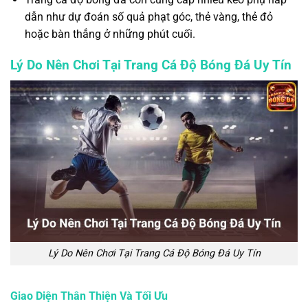
dẫn như dự đoán số quả phạt góc, thẻ vàng, thẻ đỏ
hoặc bàn thắng ở những phút cuối.
Lý Do Nên Chơi Tại Trang Cá Độ Bóng Đá Uy Tín
Lý Do Nên Chơi Tại Trang Cá Độ Bóng Đá Uy Tín
Giao Diện Thân Thiện Và Tối Ưu