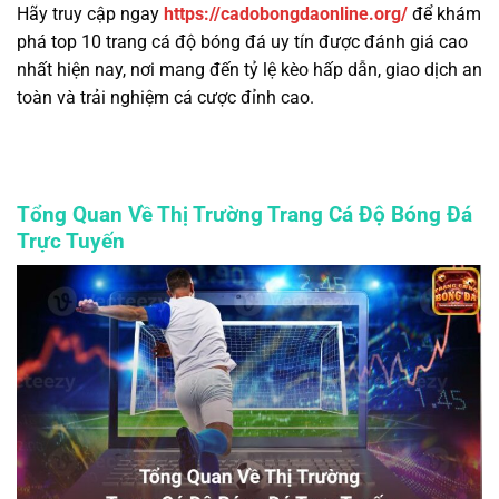
Hãy truy cập ngay
https://cadobongdaonline.org/
để khám
phá top 10 trang cá độ bóng đá uy tín được đánh giá cao
nhất hiện nay, nơi mang đến tỷ lệ kèo hấp dẫn, giao dịch an
toàn và trải nghiệm cá cược đỉnh cao.
Tổng Quan Về Thị Trường Trang Cá Độ Bóng Đá
Trực Tuyến