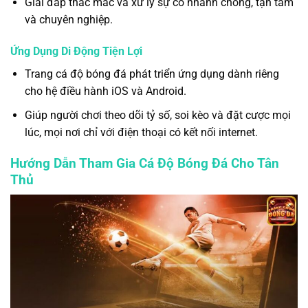
Giải đáp thắc mắc và xử lý sự cố nhanh chóng, tận tâm
và chuyên nghiệp.
Ứng Dụng Di Động Tiện Lợi
Trang cá độ bóng đá phát triển ứng dụng dành riêng
cho hệ điều hành iOS và Android.
Giúp người chơi theo dõi tỷ số, soi kèo và đặt cược mọi
lúc, mọi nơi chỉ với điện thoại có kết nối internet.
Hướng Dẫn Tham Gia Cá Độ Bóng Đá Cho Tân
Thủ