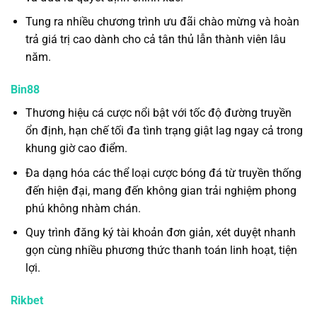
Tung ra nhiều chương trình ưu đãi chào mừng và hoàn
trả giá trị cao dành cho cả tân thủ lẫn thành viên lâu
năm.
Bin88
Thương hiệu cá cược nổi bật với tốc độ đường truyền
ổn định, hạn chế tối đa tình trạng giật lag ngay cả trong
khung giờ cao điểm.
Đa dạng hóa các thể loại cược bóng đá từ truyền thống
đến hiện đại, mang đến không gian trải nghiệm phong
phú không nhàm chán.
Quy trình đăng ký tài khoản đơn giản, xét duyệt nhanh
gọn cùng nhiều phương thức thanh toán linh hoạt, tiện
lợi.
Rikbet