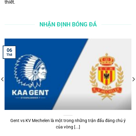
thiết.
NHẬN ĐỊNH BÓNG ĐÁ
06
Th8
Gent vs KV Mechelen là một trong những trận đấu đáng chú ý
của vòng [...]