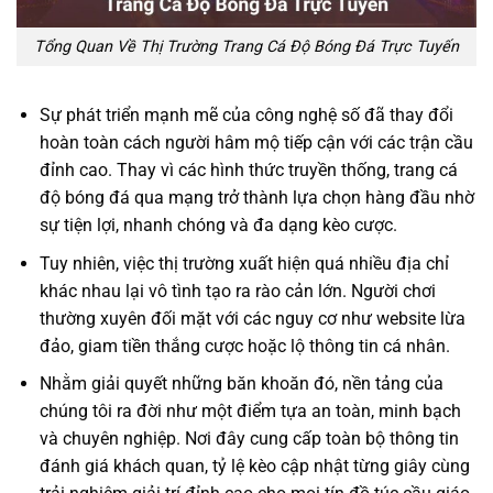
Tổng Quan Về Thị Trường Trang Cá Độ Bóng Đá Trực Tuyến
Sự phát triển mạnh mẽ của công nghệ số đã thay đổi
hoàn toàn cách người hâm mộ tiếp cận với các trận cầu
đỉnh cao. Thay vì các hình thức truyền thống, trang cá
độ bóng đá qua mạng trở thành lựa chọn hàng đầu nhờ
sự tiện lợi, nhanh chóng và đa dạng kèo cược.
Tuy nhiên, việc thị trường xuất hiện quá nhiều địa chỉ
khác nhau lại vô tình tạo ra rào cản lớn. Người chơi
thường xuyên đối mặt với các nguy cơ như website lừa
đảo, giam tiền thắng cược hoặc lộ thông tin cá nhân.
Nhằm giải quyết những băn khoăn đó, nền tảng của
chúng tôi ra đời như một điểm tựa an toàn, minh bạch
và chuyên nghiệp. Nơi đây cung cấp toàn bộ thông tin
đánh giá khách quan, tỷ lệ kèo cập nhật từng giây cùng