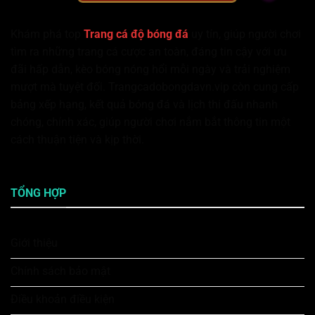
Khám phá top
Trang cá độ bóng đá
uy tín, giúp người chơi
tìm ra những trang cá cược an toàn, đáng tin cậy với ưu
đãi hấp dẫn, kèo bóng nóng hổi mỗi ngày và trải nghiệm
mượt mà tuyệt đối. Trangcadobongdavn.vip còn cung cấp
bảng xếp hạng, kết quả bóng đá và lịch thi đấu nhanh
chóng, chính xác, giúp người chơi nắm bắt thông tin một
cách thuận tiện và kịp thời.
TỔNG HỢP
Giới thiệu
Chính sách bảo mật
Điều khoản điều kiện