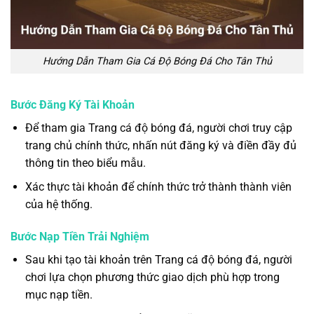
Hướng Dẫn Tham Gia Cá Độ Bóng Đá Cho Tân Thủ
Bước Đăng Ký Tài Khoản
Để tham gia Trang cá độ bóng đá, người chơi truy cập
trang chủ chính thức, nhấn nút đăng ký và điền đầy đủ
thông tin theo biểu mẫu.
Xác thực tài khoản để chính thức trở thành thành viên
của hệ thống.
Bước Nạp Tiền Trải Nghiệm
Sau khi tạo tài khoản trên Trang cá độ bóng đá, người
chơi lựa chọn phương thức giao dịch phù hợp trong
mục nạp tiền.