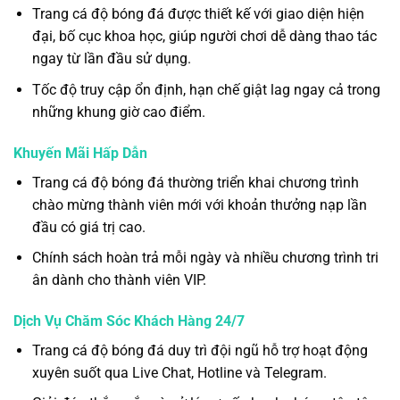
Trang cá độ bóng đá được thiết kế với giao diện hiện
đại, bố cục khoa học, giúp người chơi dễ dàng thao tác
ngay từ lần đầu sử dụng.
Tốc độ truy cập ổn định, hạn chế giật lag ngay cả trong
những khung giờ cao điểm.
Khuyến Mãi Hấp Dẫn
Trang cá độ bóng đá thường triển khai chương trình
chào mừng thành viên mới với khoản thưởng nạp lần
đầu có giá trị cao.
Chính sách hoàn trả mỗi ngày và nhiều chương trình tri
ân dành cho thành viên VIP.
Dịch Vụ Chăm Sóc Khách Hàng 24/7
Trang cá độ bóng đá duy trì đội ngũ hỗ trợ hoạt động
xuyên suốt qua Live Chat, Hotline và Telegram.