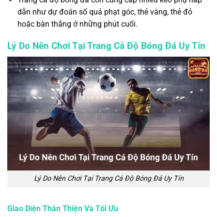
dẫn như dự đoán số quả phạt góc, thẻ vàng, thẻ đỏ
hoặc bàn thắng ở những phút cuối.
Lý Do Nên Chơi Tại Trang Cá Độ Bóng Đá Uy Tín
Lý Do Nên Chơi Tại Trang Cá Độ Bóng Đá Uy Tín
Giao Diện Thân Thiện Và Tối Ưu