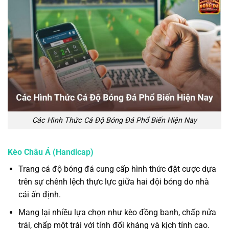
Các Hình Thức Cá Độ Bóng Đá Phổ Biến Hiện Nay
Kèo Châu Á (Handicap)
Trang cá độ bóng đá cung cấp hình thức đặt cược dựa
trên sự chênh lệch thực lực giữa hai đội bóng do nhà
cái ấn định.
Mang lại nhiều lựa chọn như kèo đồng banh, chấp nửa
trái, chấp một trái với tính đối kháng và kịch tính cao.