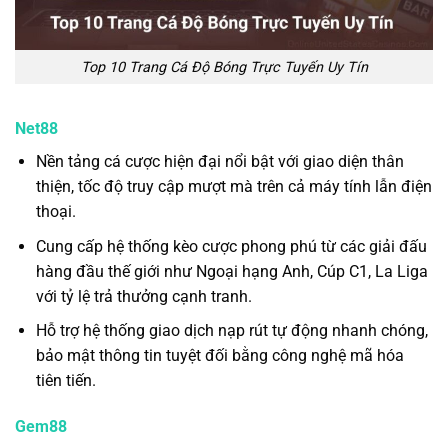
Top 10 Trang Cá Độ Bóng Trực Tuyến Uy Tín
Net88
Nền tảng cá cược hiện đại nổi bật với giao diện thân
thiện, tốc độ truy cập mượt mà trên cả máy tính lẫn điện
thoại.
Cung cấp hệ thống kèo cược phong phú từ các giải đấu
hàng đầu thế giới như Ngoại hạng Anh, Cúp C1, La Liga
với tỷ lệ trả thưởng cạnh tranh.
Hỗ trợ hệ thống giao dịch nạp rút tự động nhanh chóng,
bảo mật thông tin tuyệt đối bằng công nghệ mã hóa
tiên tiến.
Gem88