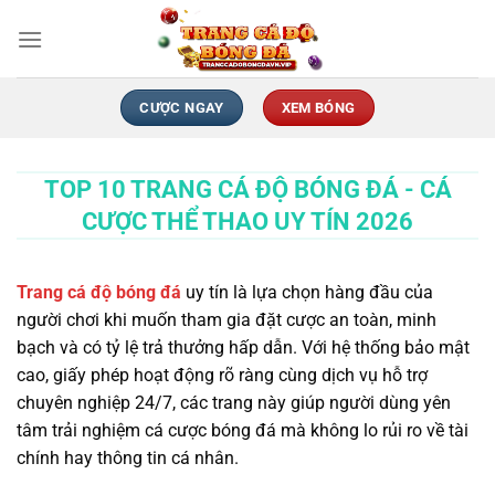
Chuyển
đến
nội
dung
CƯỢC NGAY
XEM BÓNG
TOP 10 TRANG CÁ ĐỘ BÓNG ĐÁ - CÁ
CƯỢC THỂ THAO UY TÍN 2026
Trang cá độ bóng đá
uy tín là lựa chọn hàng đầu của
người chơi khi muốn tham gia đặt cược an toàn, minh
bạch và có tỷ lệ trả thưởng hấp dẫn. Với hệ thống bảo mật
cao, giấy phép hoạt động rõ ràng cùng dịch vụ hỗ trợ
chuyên nghiệp 24/7, các trang này giúp người dùng yên
tâm trải nghiệm cá cược bóng đá mà không lo rủi ro về tài
chính hay thông tin cá nhân.