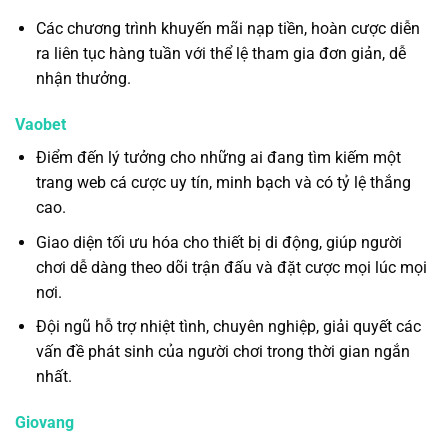
Các chương trình khuyến mãi nạp tiền, hoàn cược diễn
ra liên tục hàng tuần với thể lệ tham gia đơn giản, dễ
nhận thưởng.
Vaobet
Điểm đến lý tưởng cho những ai đang tìm kiếm một
trang web cá cược uy tín, minh bạch và có tỷ lệ thắng
cao.
Giao diện tối ưu hóa cho thiết bị di động, giúp người
chơi dễ dàng theo dõi trận đấu và đặt cược mọi lúc mọi
nơi.
Đội ngũ hỗ trợ nhiệt tình, chuyên nghiệp, giải quyết các
vấn đề phát sinh của người chơi trong thời gian ngắn
nhất.
Giovang