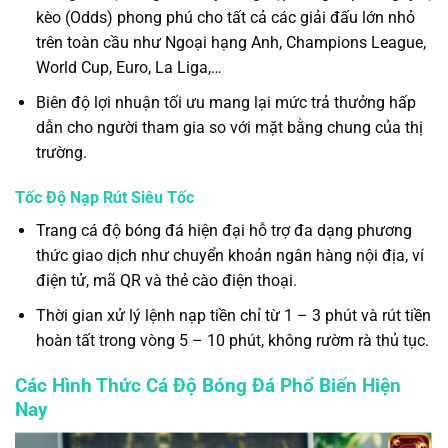
kèo (Odds) phong phú cho tất cả các giải đấu lớn nhỏ
trên toàn cầu như Ngoại hạng Anh, Champions League,
World Cup, Euro, La Liga,…
Biên độ lợi nhuận tối ưu mang lại mức trả thưởng hấp
dẫn cho người tham gia so với mặt bằng chung của thị
trường.
Tốc Độ Nạp Rút Siêu Tốc
Trang cá độ bóng đá hiện đại hỗ trợ đa dạng phương
thức giao dịch như chuyển khoản ngân hàng nội địa, ví
điện tử, mã QR và thẻ cào điện thoại.
Thời gian xử lý lệnh nạp tiền chỉ từ 1 – 3 phút và rút tiền
hoàn tất trong vòng 5 – 10 phút, không rườm rà thủ tục.
Các Hình Thức Cá Độ Bóng Đá Phổ Biến Hiện
Nay