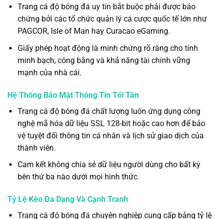
Trang cá độ bóng đá uy tín bắt buộc phải được bảo
chứng bởi các tổ chức quản lý cá cược quốc tế lớn như
PAGCOR, Isle of Man hay Curacao eGaming.
Giấy phép hoạt động là minh chứng rõ ràng cho tính
minh bạch, công bằng và khả năng tài chính vững
mạnh của nhà cái.
Hệ Thống Bảo Mật Thông Tin Tối Tân
Trang cá độ bóng đá chất lượng luôn ứng dụng công
nghệ mã hóa dữ liệu SSL 128-bit hoặc cao hơn để bảo
vệ tuyệt đối thông tin cá nhân và lịch sử giao dịch của
thành viên.
Cam kết không chia sẻ dữ liệu người dùng cho bất kỳ
bên thứ ba nào dưới mọi hình thức.
Tỷ Lệ Kèo Đa Dạng Và Cạnh Tranh
Trang cá độ bóng đá chuyên nghiệp cung cấp bảng tỷ lệ