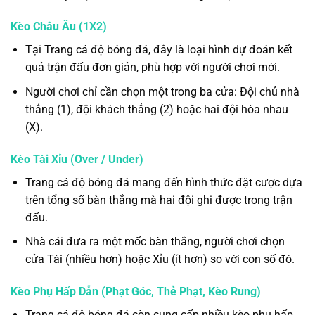
Kèo Châu Âu (1X2)
Tại Trang cá độ bóng đá, đây là loại hình dự đoán kết
quả trận đấu đơn giản, phù hợp với người chơi mới.
Người chơi chỉ cần chọn một trong ba cửa: Đội chủ nhà
thắng (1), đội khách thắng (2) hoặc hai đội hòa nhau
(X).
Kèo Tài Xỉu (Over / Under)
Trang cá độ bóng đá mang đến hình thức đặt cược dựa
trên tổng số bàn thắng mà hai đội ghi được trong trận
đấu.
Nhà cái đưa ra một mốc bàn thắng, người chơi chọn
cửa Tài (nhiều hơn) hoặc Xỉu (ít hơn) so với con số đó.
Kèo Phụ Hấp Dẫn (Phạt Góc, Thẻ Phạt, Kèo Rung)
Trang cá độ bóng đá còn cung cấp nhiều kèo phụ hấp