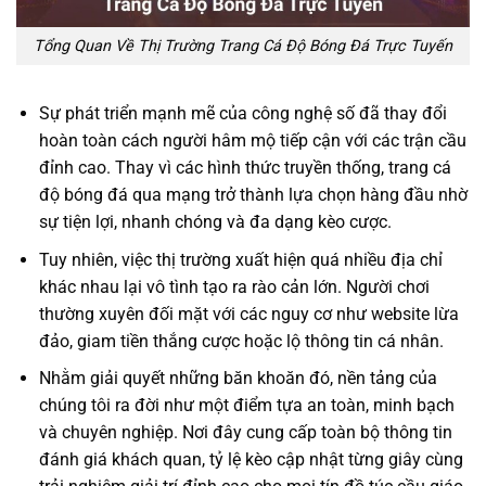
Tổng Quan Về Thị Trường Trang Cá Độ Bóng Đá Trực Tuyến
Sự phát triển mạnh mẽ của công nghệ số đã thay đổi
hoàn toàn cách người hâm mộ tiếp cận với các trận cầu
đỉnh cao. Thay vì các hình thức truyền thống, trang cá
độ bóng đá qua mạng trở thành lựa chọn hàng đầu nhờ
sự tiện lợi, nhanh chóng và đa dạng kèo cược.
Tuy nhiên, việc thị trường xuất hiện quá nhiều địa chỉ
khác nhau lại vô tình tạo ra rào cản lớn. Người chơi
thường xuyên đối mặt với các nguy cơ như website lừa
đảo, giam tiền thắng cược hoặc lộ thông tin cá nhân.
Nhằm giải quyết những băn khoăn đó, nền tảng của
chúng tôi ra đời như một điểm tựa an toàn, minh bạch
và chuyên nghiệp. Nơi đây cung cấp toàn bộ thông tin
đánh giá khách quan, tỷ lệ kèo cập nhật từng giây cùng