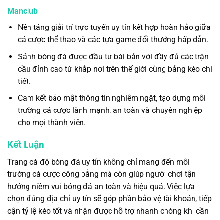
Manclub
Nền tảng giải trí trực tuyến uy tín kết hợp hoàn hảo giữa
cá cược thể thao và các tựa game đổi thưởng hấp dẫn.
Sảnh bóng đá được đầu tư bài bản với đầy đủ các trận
cầu đỉnh cao từ khắp nơi trên thế giới cùng bảng kèo chi
tiết.
Cam kết bảo mật thông tin nghiêm ngặt, tạo dựng môi
trường cá cược lành mạnh, an toàn và chuyên nghiệp
cho mọi thành viên.
Kết Luận
Trang cá độ bóng đá uy tín không chỉ mang đến môi
trường cá cược công bằng mà còn giúp người chơi tận
hưởng niềm vui bóng đá an toàn và hiệu quả. Việc lựa
chọn đúng địa chỉ uy tín sẽ góp phần bảo vệ tài khoản, tiếp
cận tỷ lệ kèo tốt và nhận được hỗ trợ nhanh chóng khi cần