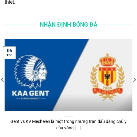
thiết.
NHẬN ĐỊNH BÓNG ĐÁ
06
Th8
Gent vs KV Mechelen là một trong những trận đấu đáng chú ý
của vòng [...]