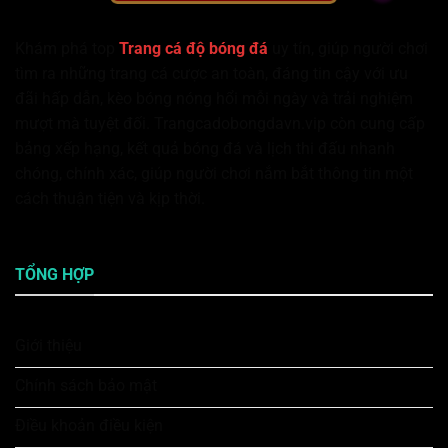
Khám phá top
Trang cá độ bóng đá
uy tín, giúp người chơi
tìm ra những trang cá cược an toàn, đáng tin cậy với ưu
đãi hấp dẫn, kèo bóng nóng hổi mỗi ngày và trải nghiệm
mượt mà tuyệt đối. Trangcadobongdavn.vip còn cung cấp
bảng xếp hạng, kết quả bóng đá và lịch thi đấu nhanh
chóng, chính xác, giúp người chơi nắm bắt thông tin một
cách thuận tiện và kịp thời.
TỔNG HỢP
Giới thiệu
Chính sách bảo mật
Điều khoản điều kiện