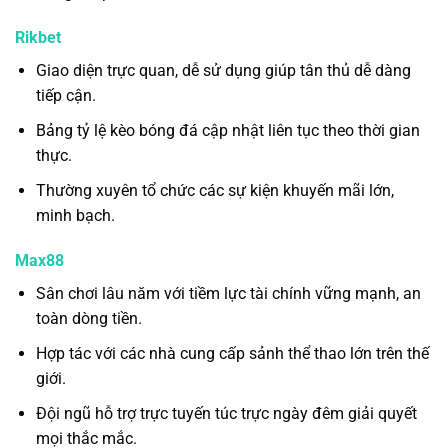
Rikbet
Giao diện trực quan, dễ sử dụng giúp tân thủ dễ dàng
tiếp cận.
Bảng tỷ lệ kèo bóng đá cập nhật liên tục theo thời gian
thực.
Thường xuyên tổ chức các sự kiện khuyến mãi lớn,
minh bạch.
Max88
Sân chơi lâu năm với tiềm lực tài chính vững mạnh, an
toàn dòng tiền.
Hợp tác với các nhà cung cấp sảnh thể thao lớn trên thế
giới.
Đội ngũ hỗ trợ trực tuyến túc trực ngày đêm giải quyết
mọi thắc mắc.