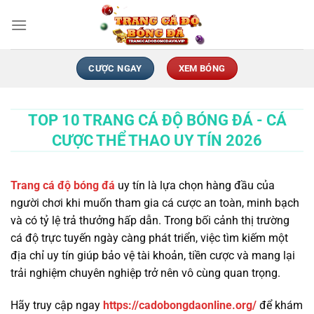
Chuyển
đến
nội
dung
CƯỢC NGAY
XEM BÓNG
TOP 10 TRANG CÁ ĐỘ BÓNG ĐÁ - CÁ
CƯỢC THỂ THAO UY TÍN 2026
Trang cá độ bóng đá
uy tín là lựa chọn hàng đầu của
người chơi khi muốn tham gia cá cược an toàn, minh bạch
và có tỷ lệ trả thưởng hấp dẫn. Trong bối cảnh thị trường
cá độ trực tuyến ngày càng phát triển, việc tìm kiếm một
địa chỉ uy tín giúp bảo vệ tài khoản, tiền cược và mang lại
trải nghiệm chuyên nghiệp trở nên vô cùng quan trọng.
Hãy truy cập ngay
https://cadobongdaonline.org/
để khám