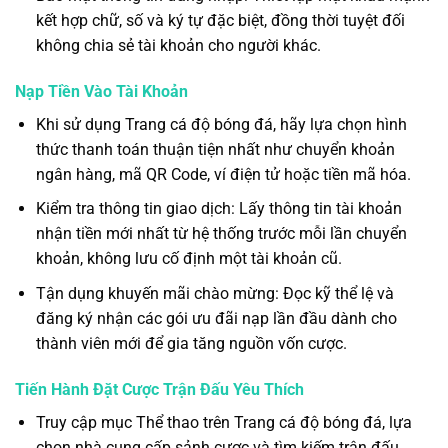
kết hợp chữ, số và ký tự đặc biệt, đồng thời tuyệt đối
không chia sẻ tài khoản cho người khác.
Nạp Tiền Vào Tài Khoản
Khi sử dụng Trang cá độ bóng đá, hãy lựa chọn hình
thức thanh toán thuận tiện nhất như chuyển khoản
ngân hàng, mã QR Code, ví điện tử hoặc tiền mã hóa.
Kiểm tra thông tin giao dịch: Lấy thông tin tài khoản
nhận tiền mới nhất từ hệ thống trước mỗi lần chuyển
khoản, không lưu cố định một tài khoản cũ.
Tận dụng khuyến mãi chào mừng: Đọc kỹ thể lệ và
đăng ký nhận các gói ưu đãi nạp lần đầu dành cho
thành viên mới để gia tăng nguồn vốn cược.
Tiến Hành Đặt Cược Trận Đấu Yêu Thích
Truy cập mục Thể thao trên Trang cá độ bóng đá, lựa
chọn nhà cung cấp sảnh cược và tìm kiếm trận đấu