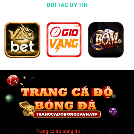
ĐỐI TÁC UY TÍN
Khám phá top
Trang cá độ bóng đá
uy tín, giúp người chơi