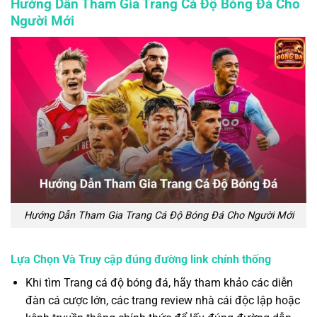
Hướng Dẫn Tham Gia Trang Cá Độ Bóng Đá Cho
Người Mới
Hướng Dẫn Tham Gia Trang Cá Độ Bóng Đá Cho Người Mới
Lựa Chọn Và Truy cập đúng đường link chính thống
Khi tìm Trang cá độ bóng đá, hãy tham khảo các diễn
đàn cá cược lớn, các trang review nhà cái độc lập hoặc