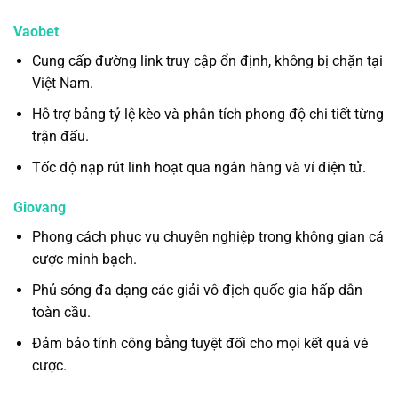
Vaobet
Cung cấp đường link truy cập ổn định, không bị chặn tại
Việt Nam.
Hỗ trợ bảng tỷ lệ kèo và phân tích phong độ chi tiết từng
trận đấu.
Tốc độ nạp rút linh hoạt qua ngân hàng và ví điện tử.
Giovang
Phong cách phục vụ chuyên nghiệp trong không gian cá
cược minh bạch.
Phủ sóng đa dạng các giải vô địch quốc gia hấp dẫn
toàn cầu.
Đảm bảo tính công bằng tuyệt đối cho mọi kết quả vé
cược.