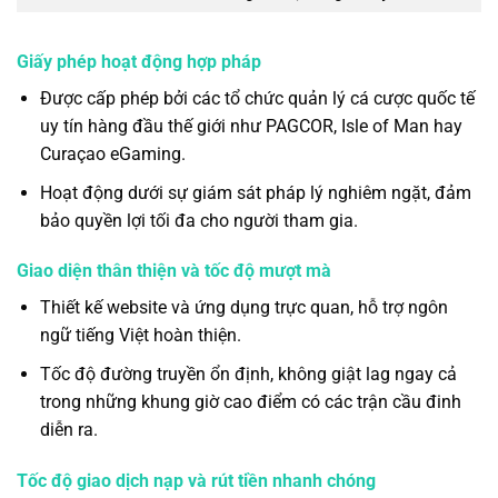
Giấy phép hoạt động hợp pháp
Được cấp phép bởi các tổ chức quản lý cá cược quốc tế
uy tín hàng đầu thế giới như PAGCOR, Isle of Man hay
Curaçao eGaming.
Hoạt động dưới sự giám sát pháp lý nghiêm ngặt, đảm
bảo quyền lợi tối đa cho người tham gia.
Giao diện thân thiện và tốc độ mượt mà
Thiết kế website và ứng dụng trực quan, hỗ trợ ngôn
ngữ tiếng Việt hoàn thiện.
Tốc độ đường truyền ổn định, không giật lag ngay cả
trong những khung giờ cao điểm có các trận cầu đinh
diễn ra.
Tốc độ giao dịch nạp và rút tiền nhanh chóng