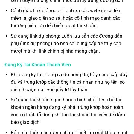
kênh truyền thông chính thức để lấy đúng đường dẫn.
Cảnh giác link giả mạo: Tránh xa các website có tên
miền lạ, giao diện sơ sài hoặc cố tình mạo danh các
thương hiệu lớn để chiếm đoạt tài khoản.
Sử dụng link dự phòng: Luôn lưu sẵn các đường dẫn
phụ (link dự phòng) do nhà cái cung cấp để truy cập
mượt mà khi link chính bị nhà mạng chặn.
Đăng Ký Tài Khoản Thành Viên
Khi đăng ký tại Trang cá độ bóng đá, hãy cung cấp đầy
đủ và trùng khớp các thông tin cá nhân như họ tên, số
điện thoại, email với giấy tờ tùy thân.
Sử dụng tài khoản ngân hàng chính chủ: Tên chủ tài
khoản ngân hàng đăng ký phải trùng khớp hoàn toàn
với tên thật đã dùng khi tạo tài khoản hội viên để đảm
bảo giao dịch.
Bảo mật thông tin đăng nhập: Thiết lập mật khẩu mạnh