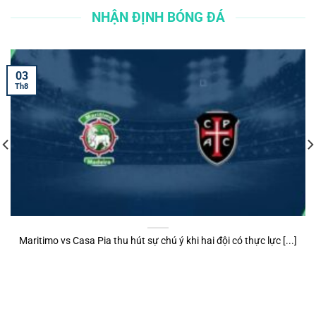
NHẬN ĐỊNH BÓNG ĐÁ
03
Th8
Maritimo vs Casa Pia thu hút sự chú ý khi hai đội có thực lực [...]