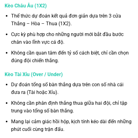
Kèo Châu Âu (1X2)
Thể thức dự đoán kết quả đơn giản dựa trên 3 cửa
Thắng – Hòa – Thua (1X2).
Cực kỳ phù hợp cho những người mới bắt đầu bước
chân vào lĩnh vực cá độ.
Không cần quan tâm đến tỷ số cách biệt, chỉ cần chọn
đúng đội chiến thắng.
Kèo Tài Xỉu (Over / Under)
Dự đoán tổng số bàn thắng dựa trên con số nhà cái
đưa ra (Tài hoặc Xỉu).
Không cần phân định thắng thua giữa hai đội, chỉ tập
trung vào tổng số bàn thắng.
Mang lại cảm giác hồi hộp, kịch tính kéo dài đến những
phút cuối cùng trận đấu.