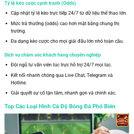
Tỷ lệ kèo cược cạnh tranh (Odds)
Cập nhật tỷ lệ kèo trực tiếp 24/7 từ dữ liệu thể thao lớn.
Mức trả thưởng (odds) cao hơn mặt bằng chung thị
trường.
Đa dạng kèo cược cho mọi giải đấu lớn nhỏ toàn cầu.
Dịch vụ chăm sóc khách hàng chuyên nghiệp
Đội ngũ tư vấn viên túc trực hỗ trợ 24/7 mọi lúc.
Kết nối nhanh chóng qua Live Chat, Telegram và
Hotline.
Giải quyết sự cố tận tâm, nhanh gọn và chính xác.
Top Các Loại Hình Cá Độ Bóng Đá Phổ Biến