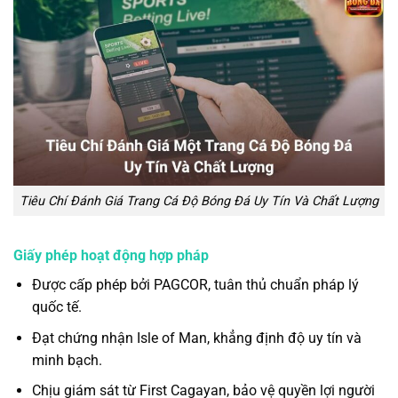
Tiêu Chí Đánh Giá Trang Cá Độ Bóng Đá Uy Tín Và Chất Lượng
Giấy phép hoạt động hợp pháp
Được cấp phép bởi PAGCOR, tuân thủ chuẩn pháp lý
quốc tế.
Đạt chứng nhận Isle of Man, khẳng định độ uy tín và
minh bạch.
Chịu giám sát từ First Cagayan, bảo vệ quyền lợi người