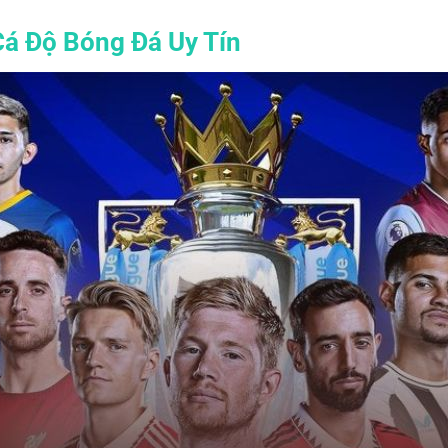
Cá Độ Bóng Đá Uy Tín