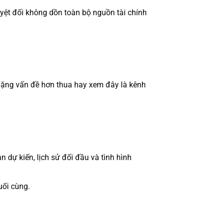
yệt đối không dồn toàn bộ nguồn tài chính
t nặng vấn đề hơn thua hay xem đây là kênh
 dự kiến, lịch sử đối đầu và tình hình
uối cùng.