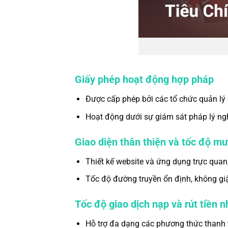
Giấy phép hoạt động hợp pháp
Được cấp phép bởi các tổ chức quản lý
Hoạt động dưới sự giám sát pháp lý ngh
Giao diện thân thiện và tốc độ m
Thiết kế website và ứng dụng trực quan,
Tốc độ đường truyền ổn định, không giậ
Tốc độ giao dịch nạp và rút tiền 
Hỗ trợ đa dạng các phương thức thanh t