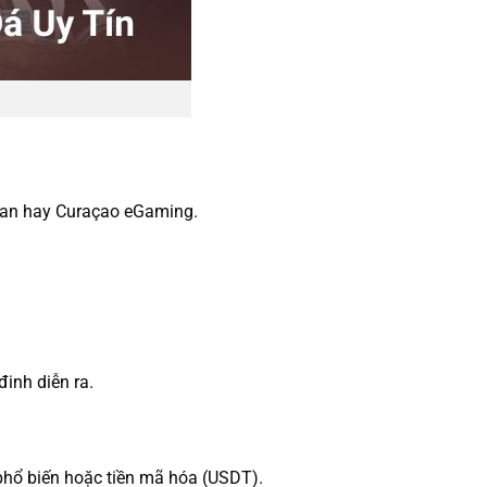
 Man hay Curaçao eGaming.
inh diễn ra.
phổ biến hoặc tiền mã hóa (USDT).