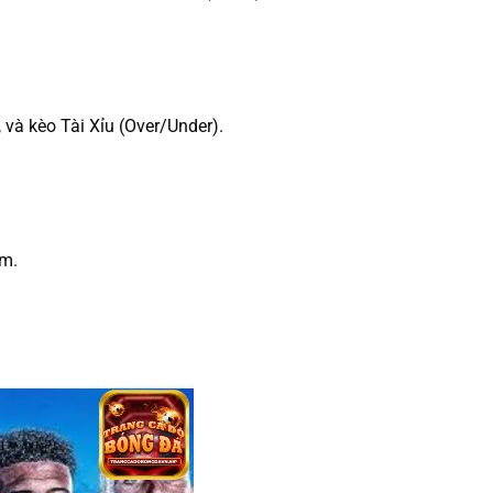
và kèo Tài Xỉu (Over/Under).
am.