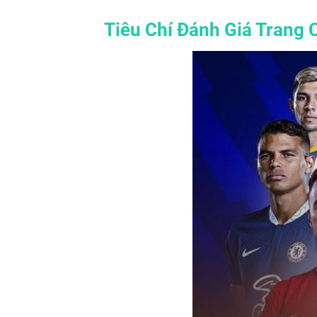
Tiêu Chí Đánh Giá Trang 