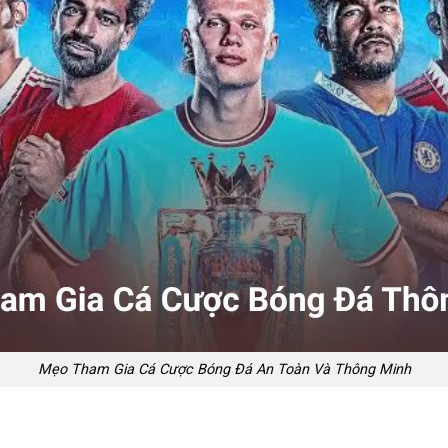
Mẹo Tham Gia Cá Cược Bóng Đá An Toàn Và Thông Minh