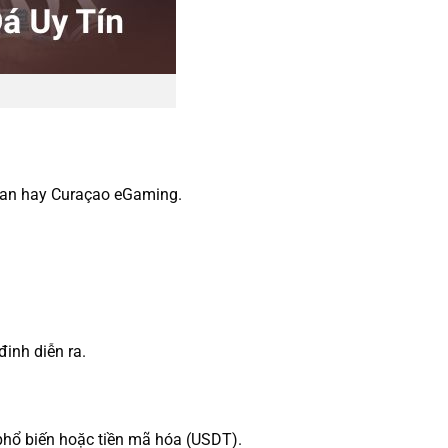
 Man hay Curaçao eGaming.
inh diễn ra.
phổ biến hoặc tiền mã hóa (USDT).