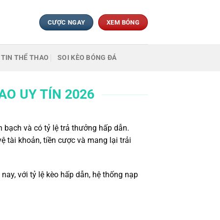
CƯỢC NGAY
XEM BÓNG
TIN THỂ THAO
SOI KÈO BÓNG ĐÁ
AO UY TÍN 2026
 bạch và có tỷ lệ trả thưởng hấp dẫn.
ệ tài khoản, tiền cược và mang lại trải
nay, với tỷ lệ kèo hấp dẫn, hệ thống nạp