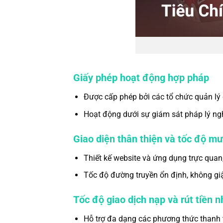
Giấy phép hoạt động hợp pháp
Được cấp phép bởi các tổ chức quản lý
Hoạt động dưới sự giám sát pháp lý ngh
Giao diện thân thiện và tốc độ m
Thiết kế website và ứng dụng trực quan,
Tốc độ đường truyền ổn định, không giậ
Tốc độ giao dịch nạp và rút tiền 
Hỗ trợ đa dạng các phương thức thanh t