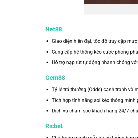
Net88
Giao diện hiện đại, tốc độ truy cập mượ
Cung cấp hệ thống kèo cược phong phú 
Hỗ trợ nạp rút tự động nhanh chóng vớ
Gem88
Tỷ lệ trả thưởng (Odds) cạnh tranh và 
Tích hợp tính năng soi kèo thông minh gi
Dịch vụ chăm sóc khách hàng 24/7 chu
Ricbet
Chú trọng mạnh mẽ vào hệ thống bảo m