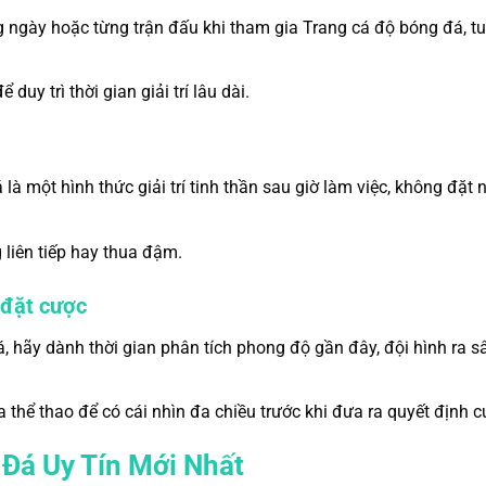
 ngày hoặc từng trận đấu khi tham gia Trang cá độ bóng đá, tu
uy trì thời gian giải trí lâu dài.
là một hình thức giải trí tinh thần sau giờ làm việc, không đặ
liên tiếp hay thua đậm.
 đặt cược
 hãy dành thời gian phân tích phong độ gần đây, đội hình ra sân
thể thao để có cái nhìn đa chiều trước khi đưa ra quyết định c
Đá Uy Tín Mới Nhất