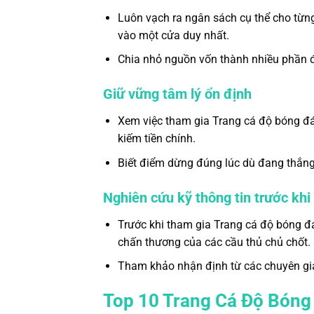
Luôn vạch ra ngân sách cụ thể cho từng
vào một cửa duy nhất.
Chia nhỏ nguồn vốn thành nhiều phần để d
Giữ vững tâm lý ổn định
Xem việc tham gia Trang cá độ bóng đá 
kiếm tiền chính.
Biết điểm dừng đúng lúc dù đang thắng 
Nghiên cứu kỹ thông tin trước khi
Trước khi tham gia Trang cá độ bóng đá,
chấn thương của các cầu thủ chủ chốt.
Tham khảo nhận định từ các chuyên gia 
Top 10 Trang Cá Độ Bóng 