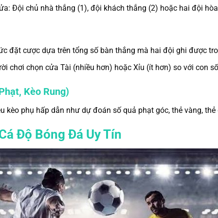
a: Đội chủ nhà thắng (1), đội khách thắng (2) hoặc hai đội hòa
c đặt cược dựa trên tổng số bàn thắng mà hai đội ghi được tro
i chơi chọn cửa Tài (nhiều hơn) hoặc Xỉu (ít hơn) so với con số
Phạt, Kèo Rung)
u kèo phụ hấp dẫn như dự đoán số quả phạt góc, thẻ vàng, thẻ
 Cá Độ Bóng Đá Uy Tín