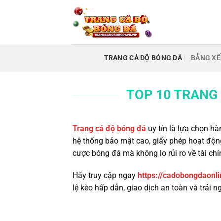
Chuyển
đến
nội
dung
TRANG CÁ ĐỘ BÓNG ĐÁ
BẢNG XẾ
TOP 10 TRANG 
Trang cá độ bóng đá
uy tín là lựa chọn hà
hệ thống bảo mật cao, giấy phép hoạt động
cược bóng đá mà không lo rủi ro về tài chí
Hãy truy cập ngay
https://cadobongdaonli
lệ kèo hấp dẫn, giao dịch an toàn và trải 