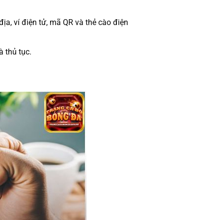
a, ví điện tử, mã QR và thẻ cào điện
à thủ tục.