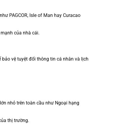
n như PAGCOR, Isle of Man hay Curacao
 mạnh của nhà cái.
ảo vệ tuyệt đối thông tin cá nhân và lịch
 lớn nhỏ trên toàn cầu như Ngoại hạng
ủa thị trường.