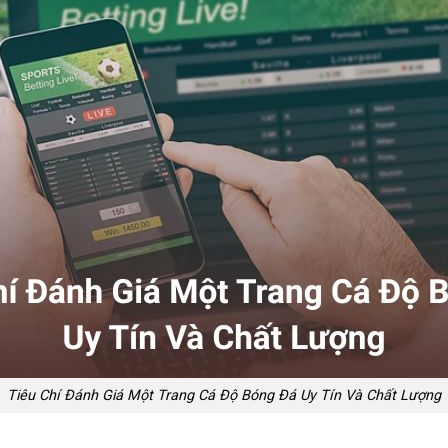
Tiêu Chí Đánh Giá Một Trang Cá Độ Bóng Đá Uy Tín Và Chất Lượng