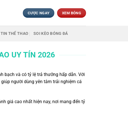
CƯỢC NGAY
XEM BÓNG
TIN THỂ THAO
SOI KÈO BÓNG ĐÁ
AO UY TÍN 2026
h bạch và có tỷ lệ trả thưởng hấp dẫn. Với
y giúp người dùng yên tâm trải nghiệm cá
nh giá cao nhất hiện nay, nơi mang đến tỷ