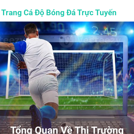
 Trang Cá Độ Bóng Đá Trực Tuyến