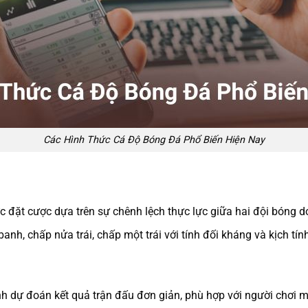
Các Hình Thức Cá Độ Bóng Đá Phổ Biến Hiện Nay
 đặt cược dựa trên sự chênh lệch thực lực giữa hai đội bóng do
nh, chấp nửa trái, chấp một trái với tính đối kháng và kịch tín
nh dự đoán kết quả trận đấu đơn giản, phù hợp với người chơi m