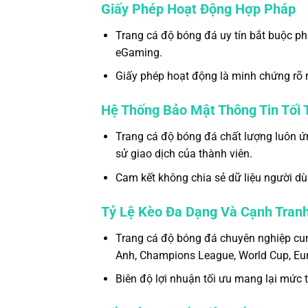
Giấy Phép Hoạt Động Hợp Pháp
Trang cá độ bóng đá uy tín bắt buộc p
eGaming.
Giấy phép hoạt động là minh chứng rõ 
Hệ Thống Bảo Mật Thông Tin Tối 
Trang cá độ bóng đá chất lượng luôn ứn
sử giao dịch của thành viên.
Cam kết không chia sẻ dữ liệu người dù
Tỷ Lệ Kèo Đa Dạng Và Cạnh Tran
Trang cá độ bóng đá chuyên nghiệp cung
Anh, Champions League, World Cup, Eur
Biên độ lợi nhuận tối ưu mang lại mức 