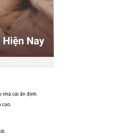
 nhà cái ấn định.
h cao.
ới.