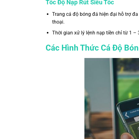
Tốc Độ Nạp Rút Siêu Tốc
Trang cá độ bóng đá hiện đại hỗ trợ đa
thoại.
Thời gian xử lý lệnh nạp tiền chỉ từ 1 –
Các Hình Thức Cá Độ Bón