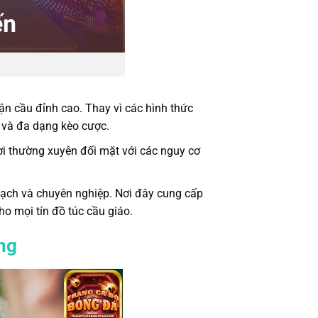
n cầu đỉnh cao. Thay vì các hình thức
 và đa dạng kèo cược.
chơi thường xuyên đối mặt với các nguy cơ
bạch và chuyên nghiệp. Nơi đây cung cấp
ho mọi tín đồ túc cầu giáo.
ng