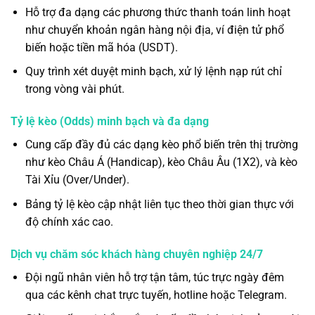
Hỗ trợ đa dạng các phương thức thanh toán linh hoạt
như chuyển khoản ngân hàng nội địa, ví điện tử phổ
biến hoặc tiền mã hóa (USDT).
Quy trình xét duyệt minh bạch, xử lý lệnh nạp rút chỉ
trong vòng vài phút.
Tỷ lệ kèo (Odds) minh bạch và đa dạng
Cung cấp đầy đủ các dạng kèo phổ biến trên thị trường
như kèo Châu Á (Handicap), kèo Châu Âu (1X2), và kèo
Tài Xỉu (Over/Under).
Bảng tỷ lệ kèo cập nhật liên tục theo thời gian thực với
độ chính xác cao.
Dịch vụ chăm sóc khách hàng chuyên nghiệp 24/7
Đội ngũ nhân viên hỗ trợ tận tâm, túc trực ngày đêm
qua các kênh chat trực tuyến, hotline hoặc Telegram.