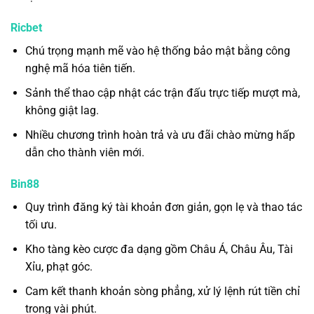
Ricbet
Chú trọng mạnh mẽ vào hệ thống bảo mật bằng công
nghệ mã hóa tiên tiến.
Sảnh thể thao cập nhật các trận đấu trực tiếp mượt mà,
không giật lag.
Nhiều chương trình hoàn trả và ưu đãi chào mừng hấp
dẫn cho thành viên mới.
Bin88
Quy trình đăng ký tài khoản đơn giản, gọn lẹ và thao tác
tối ưu.
Kho tàng kèo cược đa dạng gồm Châu Á, Châu Âu, Tài
Xỉu, phạt góc.
Cam kết thanh khoản sòng phẳng, xử lý lệnh rút tiền chỉ
trong vài phút.