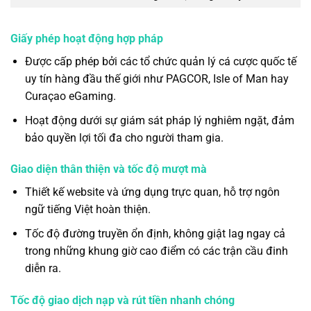
Giấy phép hoạt động hợp pháp
Được cấp phép bởi các tổ chức quản lý cá cược quốc tế
uy tín hàng đầu thế giới như PAGCOR, Isle of Man hay
Curaçao eGaming.
Hoạt động dưới sự giám sát pháp lý nghiêm ngặt, đảm
bảo quyền lợi tối đa cho người tham gia.
Giao diện thân thiện và tốc độ mượt mà
Thiết kế website và ứng dụng trực quan, hỗ trợ ngôn
ngữ tiếng Việt hoàn thiện.
Tốc độ đường truyền ổn định, không giật lag ngay cả
trong những khung giờ cao điểm có các trận cầu đinh
diễn ra.
Tốc độ giao dịch nạp và rút tiền nhanh chóng