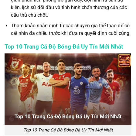
kiến, lịch sử đối đầu và tình hình chấn thương của các
cầu thủ chủ chốt.
Tham khảo nhận định từ các chuyên gia thể thao để có
cái nhìn đa chiều trước khi đưa ra quyết định cuối cùng.
Top 10 Trang Cá Độ Bóng Đá Uy Tín Mới Nhất
Top 10 Trang Cá Độ Bóng Đá Uy Tín Mới Nhất