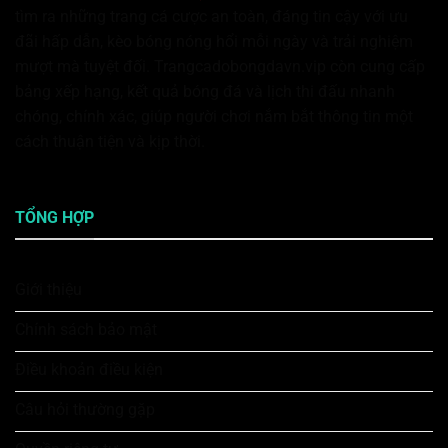
tìm ra những trang cá cược an toàn, đáng tin cậy với ưu
đãi hấp dẫn, kèo bóng nóng hổi mỗi ngày và trải nghiệm
mượt mà tuyệt đối. Trangcadobongdavn.vip còn cung cấp
bảng xếp hạng, kết quả bóng đá và lịch thi đấu nhanh
chóng, chính xác, giúp người chơi nắm bắt thông tin một
cách thuận tiện và kịp thời.
TỔNG HỢP
Giới thiệu
Chính sách bảo mật
Điều khoản điều kiện
Câu hỏi thường gặp