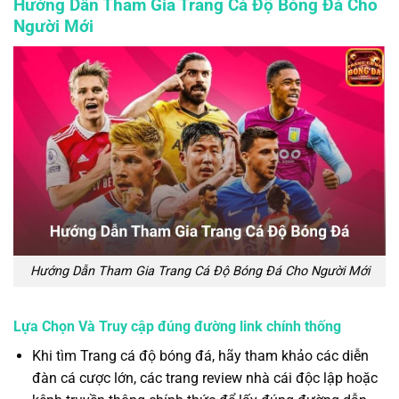
Hướng Dẫn Tham Gia Trang Cá Độ Bóng Đá Cho
Người Mới
Hướng Dẫn Tham Gia Trang Cá Độ Bóng Đá Cho Người Mới
Lựa Chọn Và Truy cập đúng đường link chính thống
Khi tìm Trang cá độ bóng đá, hãy tham khảo các diễn
đàn cá cược lớn, các trang review nhà cái độc lập hoặc