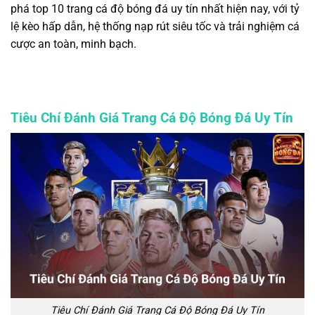
phá top 10 trang cá độ bóng đá uy tín nhất hiện nay, với tỷ
lệ kèo hấp dẫn, hệ thống nạp rút siêu tốc và trải nghiệm cá
cược an toàn, minh bạch.
Tiêu Chí Đánh Giá Trang Cá Độ Bóng Đá Uy Tín
Tiêu Chí Đánh Giá Trang Cá Độ Bóng Đá Uy Tín